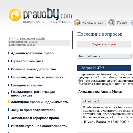
Юридические услуги, Закон, Консультация
Консультация
Поиск
Последние вопросы:
461 пользователь на сайте
Всего вопросов: 239656
Задать вопрос
Всего ответов: 283620
Административное право
Бухгалтерский учет
Вопрос №
3748
Военное законодательство
Я проживаю в общежитии, предоставл
Гарантии, льготы, компенсации
предприятии 10 лет. Могут ли меня 
без предоставления другой жилплоща
Выписаться мне некуда и иной жилпл
Гражданское право
Гражданство, регистрация
Александрова Анна
::
Минск
иностранцев
Ответов: 1
Жилищное право и недвижимость
Из общежития не могут быть высе
Защита прав потребителей
помещения, в частности, граждан
организации, предоставивших им об
Жилищного кодекса) :: Помогла л
Земельное и аграрное право
Шумак Вадим
:: 12.02.2007 в 14
Интеллектуальная собственность