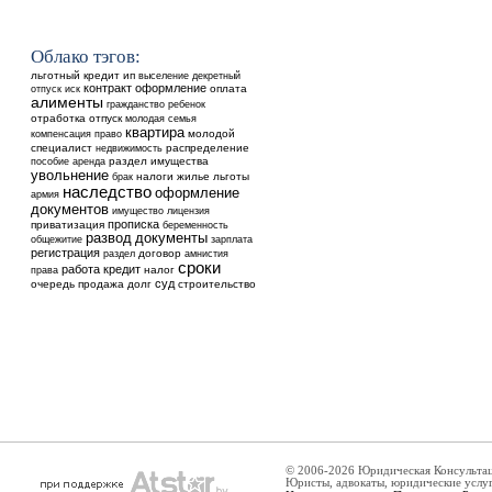
Облако тэгов:
льготный кредит
ип
выселение
декретный
контракт
оформление
оплата
отпуск
иск
алименты
ребенок
гражданство
отработка
отпуск
молодая семья
квартира
молодой
компенсация
право
специалист
недвижимость
распределение
аренда
раздел имущества
пособие
увольнение
налоги
жилье
льготы
брак
наследство
оформление
армия
документов
имущество
лицензия
прописка
приватизация
беременность
развод
документы
общежитие
зарплата
регистрация
договор
раздел
амнистия
сроки
работа
кредит
налог
права
суд
очередь
продажа
долг
строительство
© 2006-2026 Юридическая Консульта
Юристы, адвокаты, юридические услу