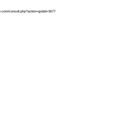
by.com/consult.php?action=go&id=3677