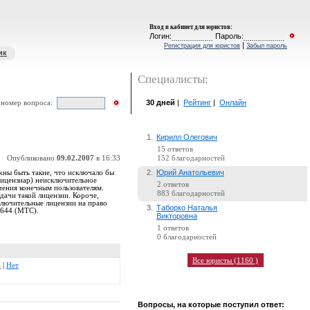
Вход в кабинет для юристов
:
Логин:
Пароль:
|
Регистрация для юристов
Забыл пароль
ик
Специалисты:
30 дней
|
Рейтинг
|
Онлайн
 номер вопроса:
1.
Кирилл Олегович
15 ответов
Опубликовано
09.02.2007
в 16:33
152 благодарностей
2.
Юрий Анатольевич
ны быть такие, что исключало бы
Лицензиар) неисключительное
2 ответов
чения конечным пользователям.
883 благодарностей
ачи такой лицензии. Короче,
ключительные лицензии на право
3.
Таборко Наталья
-644 (МТС).
Викторовна
1 ответов
0 благодарностей
Все юристы (1160 )
а
|
Нет
Вопросы, на которые поступил ответ: