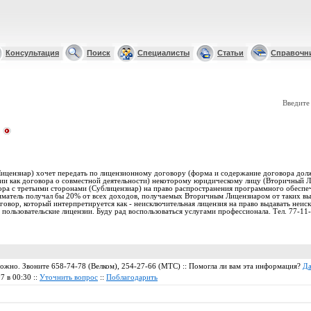
Консультация
Поиск
Специалисты
Статьи
Справочн
Введите
цензиар) хочет передать по лицензионному договору (форма и содержание договора долж
ии как договора о совместной деятельности) некоторому юридическому лицу (Вторичный 
ора с третьими сторонами (Сублицензиар) на право распространения программного обеспе
атель получал бы 20% от всех доходов, получаемых Вторичным Лицензиаром от таких выд
овор, который интерпретируется как - неисключительная лицензия на право выдавать неис
пользовательские лицензии. Буду рад воспользоваться услугами профессионала. Тел. 77-11
ожно. Звоните 658-74-78 (Велком), 254-27-66 (МТС) :: Помогла ли вам эта информация?
Д
7 в 00:30 ::
Уточнить вопрос
::
Поблагодарить