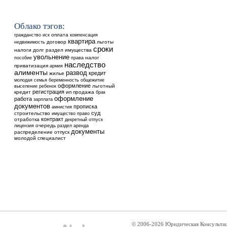
Облако тэгов:
оплата
гражданство
иск
компенсация
квартира
недвижимость
договор
льготы
сроки
налоги
долг
раздел имущества
увольнение
налог
пособие
права
наследство
приватизация
армия
алименты
развод
кредит
жилье
общежитие
молодая семья
беременность
оформление
выселение
ребенок
льготный
регистрация
кредит
ип
продажа
брак
оформление
работа
зарплата
документов
прописка
амнистия
суд
строительство
имущество
право
контракт
отработка
декретный отпуск
очередь
аренда
лицензия
раздел
документы
распределение
отпуск
молодой специалист
© 2006-2026 Юридическая Консульта