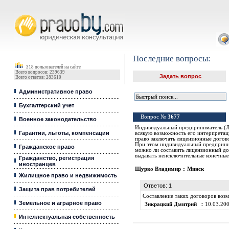
Юридические услуги, Закон, Консультация
Последние вопросы:
318 пользователей на сайте
Всего вопросов: 239639
Задать вопрос
Всего ответов: 283610
Административное право
Бухгалтерский учет
Вопрос №
3677
Военное законодательство
Индивидуальный предприниматель (Ли
Гарантии, льготы, компенсации
всякую возможность его интерпретац
право заключать лицензионные догов
При этом индивидуальный предприним
Гражданское право
можно ли составить лицензионный дог
выдавать неисключительные конечные 
Гражданство, регистрация
иностранцев
Щурко Владимир
::
Минск
Жилищное право и недвижимость
Ответов: 1
Защита прав потребителей
Составление таких договоров возм
Земельное и аграрное право
Зикрацкий Дмитрий
:: 10.03.200
Интеллектуальная собственность