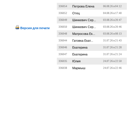
Петрова Елена
336054
06.08.26 в 04:12
Отец
336052
04.08.26 в 17:40
Шинкевич Сер...
336049
03.08.26 в 20:47
Шинкевич Сер...
336050
03.08.26 в 20:46
Версия для печати
Матросова Ек...
336048
03.08.26 в 08:13
Гатовка Екат...
336044
31.07.26 в 21:43
Екатерина
336046
31.07.26 в 21:28
Екатерина
336047
31.07.26 в 21:24
Юлия
336035
24.07.26 в 22:50
Мармыш
336038
24.07.26 в 22:46