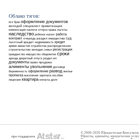
Облако тэгов:
оформление документов
иск
брак
молодой специалист
приватизация
налоги
отпуск
льготы
компенсация
права
наследство
работа
ребенок
налог
контракт
суд
очередь
раздел имущества
кредит
льготный кредит
недвижимость
отработка
распределение
армия
амнистия
регистрация
строительство
молодая семья
сроки
общежитие
гражданство
имущество
аренда
ип
декретный отпуск
раздел
документы
продажа
право
алименты
увольнение
договор
развод
оформление
жилье
беременность
прописка
выселение
зарплата
пособие
квартира
оплата
долг
лицензия
© 2006-2026 Юридическая Консульта
Юристы, адвокаты, юридические услу