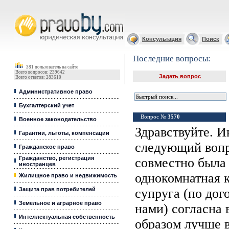
Юридические услуги, Закон, Консультация
Консультация
Поиск
Последние вопросы:
381 пользователь на сайте
Всего вопросов: 239642
Задать вопрос
Всего ответов: 283610
Административное право
Бухгалтерский учет
Вопрос №
3570
Военное законодательство
Здравствуйте. И
Гарантии, льготы, компенсации
следующий вопр
Гражданское право
Гражданство, регистрация
совместно была
иностранцев
однокомнатная 
Жилищное право и недвижимость
Защита прав потребителей
супруга (по до
Земельное и аграрное право
нами) согласна 
Интеллектуальная собственность
образом лучше 