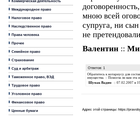
Коммерческая деятельность
договоренность,
Международное право
мною всей огов
Налоговое право
супруга, ни сын 
Наследственное право
не претендовал
Права человека
Прочее
Валентин
::
Ми
Семейное право
Страхование
Ответов: 1
Суд и арбитраж
Обратитесь к нотариусу для соста
Таможенное право, ВЭД
имущества. :: Помогла ли вам эта
Шумак Вадим
:: 07.02.2007 в 19
Трудовое право
Уголовное право
Финансовое право
Адрес этой страницы:
https://pravo
Ценные бумаги