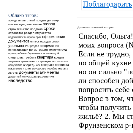
Поблагодарить
Облако тэгов:
аренда
ип
льготный кредит
договор
развод
долг
жилье
компенсация
Дополнительный вопрос
сроки
строительство
продажа
отработка
раздел имущества
Спасибо, Ольга!
оформление
недвижимость
право
брак
документов
отпуск
молодая семья
моих вопроса (№
увольнение
оформление
раздел
регистрация
суд
приватизация
амнистия
Если не трудно,
ребенок
молодой
права
беременность
квартира
работа
кредит
специалист
по общей кухне 
налоги
лицензия
армия
гражданство
зарплата
контракт
прописка
общежитие
очередь
иск
выселение
налог
оплата
имущество
пособие
но он сильно "п
алименты
документы
льготы
распределение
декретный отпуск
ли способен дой
наследство
попросить себе 
Вопрос в том, ч
чтобы получить 
жильё? 2. Мы ст
Фрунзенском р-н