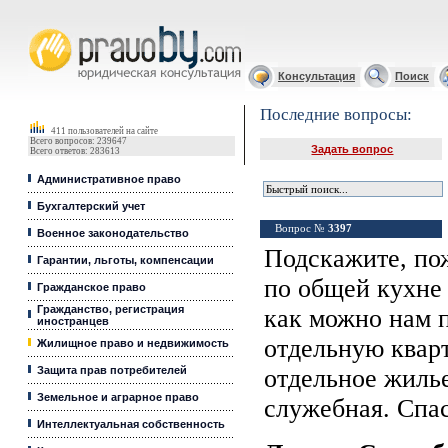
Юридические услуги, Закон, Консультация
Консультация
Поиск
Последние вопросы:
411 пользователей на сайте
Всего вопросов: 239647
Задать вопрос
Всего ответов: 283613
Административное право
Бухгалтерский учет
Вопрос №
3397
Военное законодательство
Подскажите, пож
Гарантии, льготы, компенсации
по общей кухне 
Гражданское право
Гражданство, регистрация
как можно нам п
иностранцев
отдельную кварт
Жилищное право и недвижимость
Защита прав потребителей
отдельное жиль
Земельное и аграрное право
служебная. Спа
Интеллектуальная собственность