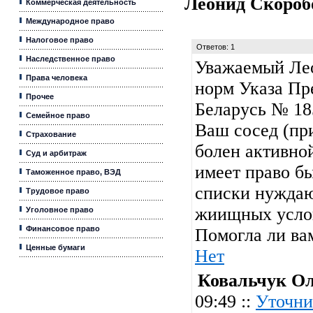
Леонид Скоро
Коммерческая деятельность
Международное право
Налоговое право
Ответов: 1
Наследственное право
Уважаемый Ле
Права человека
норм Указа Пр
Прочее
Беларусь № 185
Семейное право
Ваш сосед (при
Страхование
болен активно
Суд и арбитраж
имеет право б
Таможенное право, ВЭД
списки нужда
Трудовое право
жиищных услов
Уголовное право
Финансовое право
Помогла ли ва
Ценные бумаги
Нет
Ковальчук О
09:49 ::
Уточни