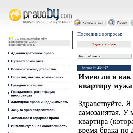
Юридические услуги, Закон, Консультация
Консультация
Поиск
Последние вопросы:
357 пользователей на сайте
Всего вопросов: 239647
Задать вопрос
Всего ответов: 283613
Административное право
Бухгалтерский учет
Вопрос №
334407
Военное законодательство
Имею ли я как
Гарантии, льготы, компенсации
квартиру мужа
Гражданское право
Гражданство, регистрация
иностранцев
Здравствуйте. Я
Жилищное право и недвижимость
Защита прав потребителей
самозанятая. У 
Земельное и аграрное право
квартира (котор
Интеллектуальная собственность
время брака по 