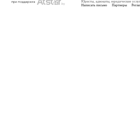
Юристы, адвокаты, юридические услу
Написать письмо
Партнеры
Регла