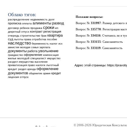
Облако тэгов:
Похожие вопросы:
распределение
недвижимость
долг
алименты
развод
прописка
Вопрос №
331997
:
Размер детского 
оплата
сроки
договор
ребенок
продажа
ип
Вопрос №
335770
:
Регистрация мас
контракт
регистрация
декретный отпуск
квартира
очередь
строительство
Вопрос №
334116
:
Считаюсь ли я ту
брак
суд
льготы
отработка
права
пособие
Вопрос №
333155
:
Самозанятость
наследство
налог
беременность
иск
амнистия
молодая семья
зарплата
Вопрос №
333119
:
Самозанятость
увольнение
документы
работа
оформление
гражданство
компенсация
жилье
молодой специалист
имущество
раздел имущества
выселение
приватизация
налоги
льготный
Адрес этой страницы:
https://pravo
право
оформление
кредит
аренда
раздел
документов
кредит
общежитие
армия
отпуск
лицензия
© 2006-2026 Юридическая Консульта