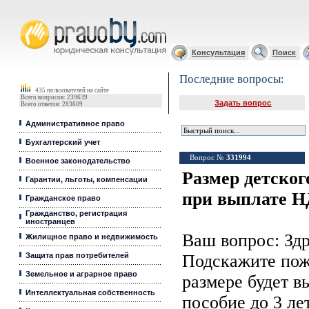
Юридические услуги, Закон, Консультация
Консультация
Поиск
Последние вопросы:
435 пользователей на сайте
Всего вопросов: 239639
Задать вопрос
Всего ответов: 283609
Административное право
Бухгалтерский учет
Вопрос №
331994
Военное законодательство
Размер детског
Гарантии, льготы, компенсации
при выплате 
Гражданское право
Гражданство, регистрация
иностранцев
Ваш вопрос: Здр
Жилищное право и недвижимость
Защита прав потребителей
Подскажите пож
Земельное и аграрное право
размере будет в
Интеллектуальная собственность
пособие до 3 ле