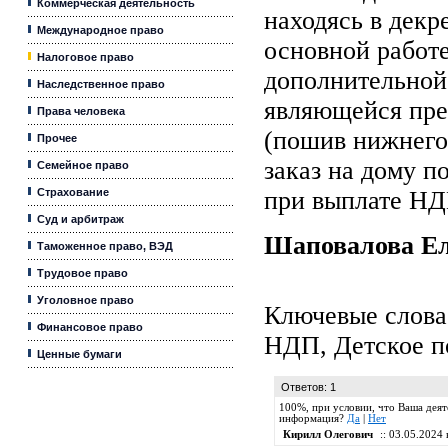
Коммерческая деятельность
находясь в декр
Международное право
основной работе
Налоговое право
дополнительной
Наследственное право
являющейся пре
Права человека
(пошив нижнего 
Прочее
заказ на дому п
Семейное право
Страхование
при выплате Н
Суд и арбитраж
Шаповалова Е
Таможенное право, ВЭД
Трудовое право
Уголовное право
Ключевые слова
Финансовое право
НДП
,
Детское п
Ценные бумаги
Ответов: 1
100%, при условии, что Ваша деят
информация?
Да
|
Нет
Кирилл Олегович
:: 03.05.2024 