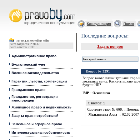
Юридические услуги, Закон, Консультация
Консультация
Поиск
Последние вопросы:
399 пользователей на сайте
Всего вопросов: 239647
Задать вопрос
Всего ответов: 283613
Административное право
Бухгалтерский учет
Вопрос №
3291
Военное законодательство
Вопрос такого плана: тут наши горе
Гарантии, льготы, компенсации
локальных сетях. Как сеть можно зар
будучи ИП?
Гражданское право
IMP
::
Осиповичи
Гражданство, регистрация
иностранцев
Ответов: 1
Жилищное право и недвижимость
Смотрите ответ № 668. :: Помогла
Мельникова Алла
:: 02.02.2007 
Защита прав потребителей
Земельное и аграрное право
Интеллектуальная собственность