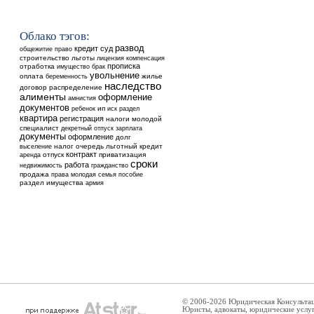
Облако тэгов:
развод
кредит
суд
общежитие
право
строительство
льготы
лицензия
компенсация
прописка
отработка
имущество
брак
увольнение
оплата
жилье
беременность
наследство
договор
распределение
алименты
оформление
амнистия
документов
ребенок
ип
иск
раздел
квартира
регистрация
налоги
молодой
специалист
декретный отпуск
зарплата
документы
оформление
долг
выселение
налог
очередь
льготный кредит
контракт
аренда
отпуск
приватизация
сроки
работа
недвижимость
гражданство
продажа
права
молодая семья
пособие
раздел имущества
армия
© 2006-2026 Юридическая Консульта
Юристы, адвокаты, юридические услу