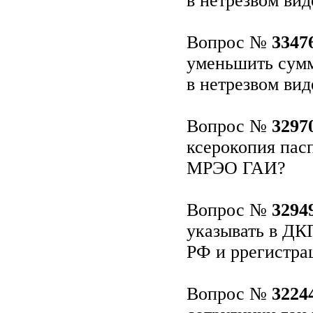
в нетрезвом вид
Вопрос №
3347
уменьшить сумм
в нетрезвом вид
Вопрос №
3297
ксерокопия пас
МРЭО ГАИ?
Вопрос №
3294
указывать в ДК
РФ и ррегистра
Вопрос №
3224