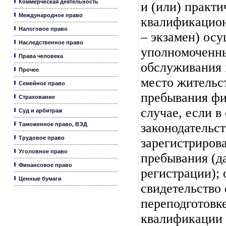
Коммерческая деятельность
и (или) практи
Международное право
квалификацион
Налоговое право
– экзамен) ос
Наследственное право
уполномоченны
Права человека
обслуживания 
Прочее
место жительс
Семейное право
пребывания фи
Страхование
случае, если в
Суд и арбитраж
законодательс
Таможенное право, ВЭД
Трудовое право
зарегистриров
Уголовное право
пребывания (д
Финансовое право
регистрации);
Ценные бумаги
свидетельство 
переподготовк
квалификации 