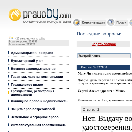
Юридические услуги, Закон, Консультация
Консультация
Поиск
Последние вопросы:
422 пользователя на сайте
Всего вопросов: 239656
Задать вопрос
Всего ответов: 283622
Административное право
Бухгалтерский учет
Вопрос №
327680
Военное законодательство
Могу Ли я сдать гаи с временной р
Гарантии, льготы, компенсации
Добрый день, переехал с Гомеля в Ми
получить временную регистрацию и сд
Гражданское право
Гражданство, регистрация
Сергей Александрович
::
Минск
иностранцев
Ключевые слова:
Гаи
,
временная реги
Жилищное право и недвижимость
Защита прав потребителей
Ответов: 3
Нет. Выдачу в
Земельное и аграрное право
удостоверения
Интеллектуальная собственность