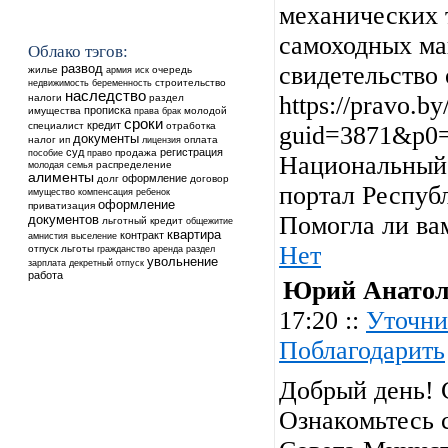
механических 
самоходных ма
Облако тэгов:
свидетельство 
развод
жилье
очередь
армия
иск
недвижимость
строительство
беременность
наследство
https://pravo.b
налоги
раздел
прописка
имущества
молодой
права
брак
сроки
кредит
специалист
отработка
guid=3871&p0
документы
налог
ип
оплата
лицензия
суд
регистрация
продажа
пособие
право
Национальный 
распределение
молодая семья
алименты
оформление
долг
договор
портал Республ
ребенок
имущество
компенсация
оформление
приватизация
Помогла ли ва
документов
льготный кредит
общежитие
квартира
контракт
выселение
амнистия
Нет
отпуск
льготы
аренда
гражданство
раздел
увольнение
зарплата
декретный отпуск
работа
Юрий Анатол
17:20 ::
Уточни
Поблагодарить
Добрый день! С
Ознакомьтесь 