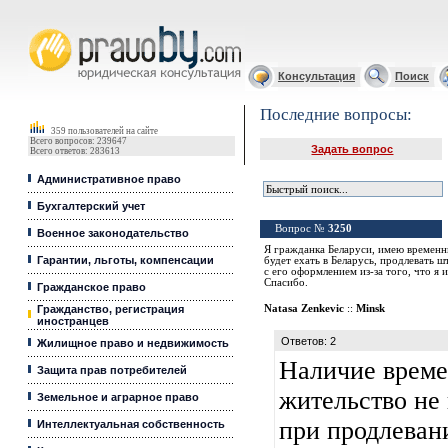
Юридические услуги, Закон, Консультация
Консультация
Поиск
Последние вопросы:
359 пользователей на сайте
Всего вопросов: 239647
Задать вопрос
Всего ответов: 283613
Административное право
Бухгалтерский учет
Вопрос №
3250
Военное законодательство
Я гражданка Беларуси, имею временны
Гарантии, льготы, компенсации
будет ехать в Беларусь, продлевать ш
с его оформлением из-за того, что я
Спасибо.
Гражданское право
Гражданство, регистрация
Natasa Zenkevic
::
Minsk
иностранцев
Ответов: 2
Жилищное право и недвижимость
Наличие време
Защита прав потребителей
жительство не
Земельное и аграрное право
при продлеван
Интеллектуальная собственность