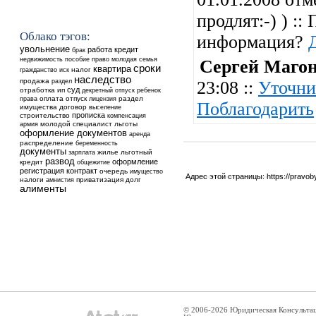
продлят:-) ) ::
Облако тэгов:
информация?
увольнение
работа
кредит
брак
недвижимость
пособие
право
молодая семья
Сергей Маго
сроки
квартира
налог
гражданство
иск
наследство
продажа
раздел
23:08 ::
Уточни
суд
отработка
ип
ребенок
декретный отпуск
оплата
отпуск
раздел
права
лицензия
Поблагодарить
имущества
договор
выселение
прописка
строительство
компенсация
молодой специалист
льготы
армия
оформление документов
аренда
распределение
беременность
документы
жилье
льготный
зарплата
развод
оформление
кредит
общежитие
регистрация
контракт
очередь
имущество
Адрес этой страницы:
https://pravo
налоги
приватизация
долг
амнистия
алименты
© 2006-2026 Юридическая Консульта