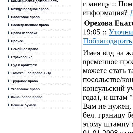
Коммерческая деятельность
границу :: Пом
Международное право
информация?
Налоговое право
Орехова Екат
Наследственное право
19:05 ::
Уточни
Права человека
Поблагодарить
Прочее
Семейное право
Имея вид на ж
Страхование
временное про
Суд и арбитраж
можете стать т
Таможенное право, ВЭД
посольстве/кон
Трудовое право
консульский уч
Уголовное право
года), и штам 
Финансовое право
Вам не нужен,
Ценные бумаги
бел. границу б
этому штампу м
01.01.2008 отм