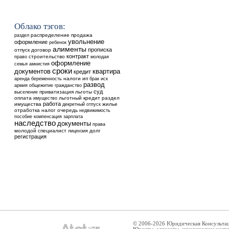
Облако тэгов:
распределение
продажа
раздел
увольнение
оформление
ребенок
алименты
прописка
отпуск
договор
контракт
строительство
право
молодая
оформление
семья
амнистия
сроки
документов
квартира
кредит
аренда
налоги
ип
беременность
брак
иск
развод
общежитие
армия
гражданство
суд
выселение
приватизация
льготы
оплата
льготный кредит
раздел
имущество
работа
имущества
жилье
декретный отпуск
отработка
налог
очередь
недвижимость
пособие
компенсация
зарплата
наследство
документы
права
молодой специалист
долг
лицензия
регистрация
© 2006-2026 Юридическая Консульта