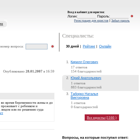
Вход в кабинет для юристов
:
Логин:
Пароль:
|
Регистрация для юристов
Забыл пароль
ик
Специалисты:
30 дней
|
Рейтинг
|
Онлайн
 номер вопроса:
1.
Кирилл Олегович
17 ответов
Опубликовано
28.01.2007
в 16:59
154 благодарностей
2.
Юрий Анатольевич
1 ответов
883 благодарностей
3.
Таборко Наталья
Викторовна
о во время беременности жены и до
1 ответов
н проживает с ребенком и
0 благодарностей
м лицом или по решению суда
ет
Все юристы (1160 )
Вопросы, на которые поступил ответ: