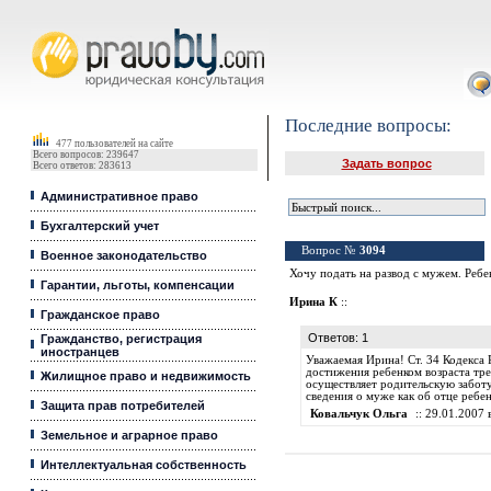
Юридические услуги, Закон, Консультация
Последние вопросы:
477 пользователей на сайте
Всего вопросов: 239647
Задать вопрос
Всего ответов: 283613
Административное право
Бухгалтерский учет
Вопрос №
3094
Военное законодательство
Хочу подать на развод с мужем. Ребен
Гарантии, льготы, компенсации
Ирина К
::
Гражданское право
Ответов: 1
Гражданство, регистрация
иностранцев
Уважаемая Ирина! Ст. 34 Кодекса 
достижения ребенком возраста тре
Жилищное право и недвижимость
осуществляет родительскую заботу
сведения о муже как об отце ребе
Защита прав потребителей
Ковальчук Ольга
:: 29.01.2007 
Земельное и аграрное право
Интеллектуальная собственность