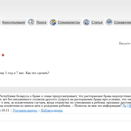
Консультация
Поиск
Специалисты
Статьи
Справочн
Введите
ку 1 год и 7 мес. Как это сделать?
Республики беларусь о браке о семье предусматривает, что расторжение брака недопустим
х лет без письменного согласия другого супруга на расторжение брака при условии, что о
 о нем, за исключением случаев, когда отцовство по отношению к ребенку признано други
нка исключены из записи акта о рождении ребенка. :: Помогла ли вам эта информация?
Да
|
Н
в 10:11 ::
Уточнить вопрос
::
Поблагодарить