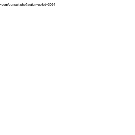
by.com/consult.php?action=go&id=3094