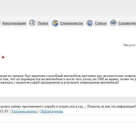
Консультация
Поиск
Специалисты
Статьи
Справочн
Введите
торым по приказу был закреплен служебный автомобиль причинил ему механические поврежд
о том, что он перевернулся на автомобиле и после чего уехал, но ГАИ не вызвал, позже он
 взыскать с водителя ущерб предприятию в результате повреждения автомобиля?
сделать оценку причиненного ущерба и подать иск в суд. :: Помогла ли вам эта информация
12:35 ::
Уточнить вопрос
::
Поблагодарить