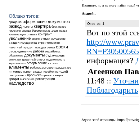
Извините, но я не могу найти такой ук
Андрей
::
Облако тэгов:
оформление документов
продажа
Ответов: 1
квартира
развод
льготы
брак
право
Вот по этой сс
аренда
долг
лицензия
беременность
права
контракт
оплата
компенсация
увольнение
отпуск
армия
имущество
http://www.prav
раздел имущества
строительство
сроки
льготный кредит
молодая семья
RN=P30500565
работа
распределение
отработка
документы
суд
общежитие
очередь
информация?
недвижимость
амнистия
декретный отпуск
оформление
налоги
зарплата
иск
алименты
ребенок
договор
гражданство
Агеенков Пав
ип
жилье
налог
молодой
раздел
пособие
прописка
специалист
приватизация
11:48 ::
Уточни
кредит
регистрация
выселение
наследство
Поблагодарить
Адрес этой страницы:
https://pravo