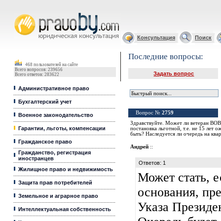
Юридические услуги, Закон, Консультация
Консультация
Поиск
Последние вопросы:
468 пользователей на сайте
Всего вопросов: 239656
Задать вопрос
Всего ответов: 283622
Административное право
Бухгалтерский учет
Вопрос №
2759
Военное законодательство
Здравствуйте. Может ли ветеран ВОВ в
Гарантии, льготы, компенсации
постановка льготной, т.е. не 15 лет 
быть? Наследуется ли очередь на ква
Гражданское право
Андрей
::
Гражданство, регистрация
иностранцев
Ответов: 1
Жилищное право и недвижимость
Может стать, е
Защита прав потребителей
основания, пр
Земельное и аграрное право
Указа Президен
Интеллектуальная собственность