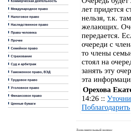
Очередь будет 
Коммерческая деятельность
лет придется ст
Международное право
нельзя, т.к. та
Налоговое право
желающих. Оче
Наследственное право
Права человека
передается. Ес
Прочее
очереди с член
Семейное право
то члены семь
Страхование
стоял на очер
Суд и арбитраж
занять эту оче
Таможенное право, ВЭД
эта информац
Трудовое право
Орехова Екат
Уголовное право
Финансовое право
14:26 ::
Уточни
Ценные бумаги
Поблагодарить
Дополнительный вопрос