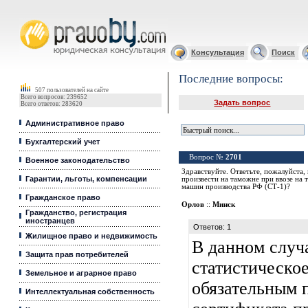
Юридические услуги, Закон, Консультация
Консультация
Поиск
Последние вопросы:
507 пользователей на сайте
Всего вопросов: 239652
Задать вопрос
Всего ответов: 283620
Административное право
Бухгалтерский учет
Вопрос №
2701
Военное законодательство
Здравствуйте. Ответьте, пожалуйста,
Гарантии, льготы, компенсации
произвести на таможне при ввозе на 
машин производства РФ (СТ-1)?
Гражданское право
Орлов
::
Минск
Гражданство, регистрация
иностранцев
Ответов: 1
Жилищное право и недвижимость
В данном случ
Защита прав потребителей
статистическо
Земельное и аграрное право
обязательным 
Интеллектуальная собственность