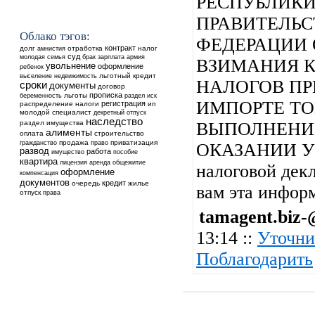
РЕСПУБЛИКИ
ПРАВИТЕЛЬ
Облако тэгов:
ФЕДЕРАЦИИ
контракт
долг
отработка
налог
амнистия
суд
молодая семья
брак
зарплата
армия
ВЗИМАНИЯ 
увольнение
оформление
ребенок
выселение
недвижимость
льготный кредит
НАЛОГОВ ПР
сроки
документы
договор
прописка
льготы
беременность
раздел
иск
ИМПОРТЕ ТО
регистрация
распределение
налоги
ип
молодой специалист
декретный отпуск
наследство
раздел имущества
ВЫПОЛНЕНИИ
алименты
оплата
строительство
продажа
приватизация
гражданство
право
ОКАЗАНИИ УС
развод
работа
имущество
пособие
квартира
аренда
общежитие
лицензия
налоговой декл
оформление
компенсация
документов
кредит
очередь
жилье
вам эта инфор
отпуск
права
tamagent.biz-@
13:14 ::
Уточни
Поблагодарить