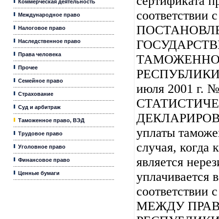
сертификата п
Коммерческая деятельность
соответствии с
Международное право
ПОСТАНОВЛ
Налоговое право
ГОСУДАРСТ
Наследственное право
Права человека
ТАМОЖЕННО
Прочее
РЕСПУБЛИКИ 
Семейное право
июля 2001 г. №
Страхование
СТАТИСТИЧ
Суд и арбитраж
ДЕКЛАРИРОВ
Таможенное право, ВЭД
уплаты таможе
Трудовое право
случая, когда
Уголовное право
является нере
Финансовое право
уплачивается в
Ценные бумаги
соответстви
МЕЖДУ ПРА