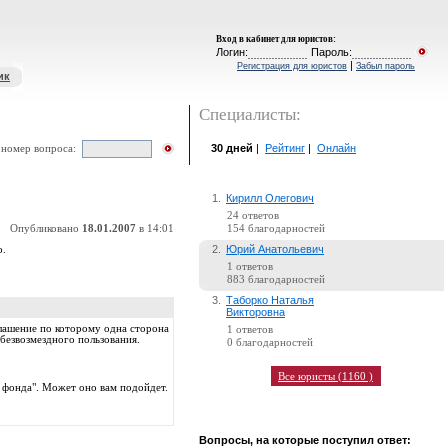
Вход в кабинет для юристов
:
Логин:
Пароль:
|
Регистрация для юристов
Забыл пароль
ик
Специалисты:
30 дней
|
Рейтинг
|
Онлайн
 номер вопроса:
1.
Кирилл Олегович
24 ответов
Опубликовано
18.01.2007
в 14:01
154 благодарностей
2.
Юрий Анатольевич
о.
1 ответов
883 благодарностей
3.
Таборко Наталья
Викторовна
глашение по которому одна сторона
1 ответов
безвозмездного пользования.
0 благодарностей
Все юристы (1160 )
фонда". Может оно вам подойдет.
Вопросы, на которые поступил ответ: