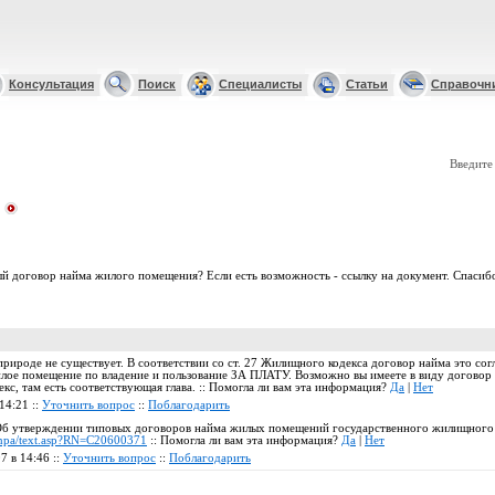
Консультация
Поиск
Специалисты
Статьи
Справочн
Введите
ый договор найма жилого помещения? Если есть возможность - ссылку на документ. Спасиб
природе не существует. В соответствии со ст. 27 Жилищного кодекса договор найма это со
илое помещение по владение и пользование ЗА ПЛАТУ. Возможно вы имеете в виду договор 
екс, там есть соответствующая глава. :: Помогла ли вам эта информация?
Да
|
Нет
14:21 ::
Уточнить вопрос
::
Поблагодарить
Об утверждении типовых договоров найма жилых помещений государственного жилищного 
bnpa/text.asp?RN=C20600371
:: Помогла ли вам эта информация?
Да
|
Нет
7 в 14:46 ::
Уточнить вопрос
::
Поблагодарить