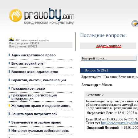
Юридические услуги, Закон, Консультация
Последние вопросы:
469 пользователей на сайте
Всего вопросов: 239659
Задать вопрос
Всего ответов: 283623
Административное право
Бухгалтерский учет
Вопрос №
2623
Военное законодательство
Здравствуйте! Что такое безвозмездн
Гарантии, льготы, компенсации
Александр
::
Минск
Гражданское право
Ответов: 2
Гражданство, регистрация
иностранцев
Безвозмездного договора найма в 
обязуется предоставить другой ж
Жилищное право и недвижимость
Тогда загляните в Гражданский код
Stepanovich Petr
:: 18.01.2007 в 
Защита прав потребителей
Есть ПСМ от 17.03.2006 № 371 "
Земельное и аграрное право
Текст тут
http://www.pravo.by/we
Зикрацкий Дмитрий
:: 18.01.200
Интеллектуальная собственность