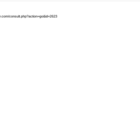
by.com/consult.php?action=go&id=2623