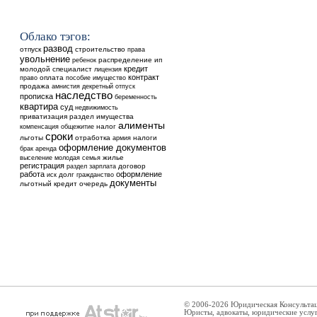
Облако тэгов:
развод
отпуск
строительство
права
увольнение
ребенок
распределение
ип
кредит
молодой специалист
лицензия
контракт
оплата
право
пособие
имущество
продажа
амнистия
декретный отпуск
наследство
прописка
беременность
квартира
суд
недвижимость
приватизация
раздел имущества
алименты
общежитие
налог
компенсация
сроки
льготы
отработка
налоги
армия
оформление документов
аренда
брак
выселение
жилье
молодая семья
регистрация
договор
раздел
зарплата
работа
оформление
долг
иск
гражданство
документы
льготный кредит
очередь
© 2006-2026 Юридическая Консульта
Юристы, адвокаты, юридические услу