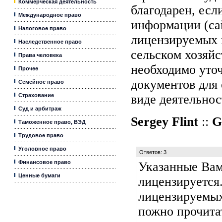
Коммерческая деятельность
благодарен, есл
Международное право
информации (са
Налоговое право
лицензируемых 
Наследственное право
сельском хозяйс
Права человека
необходимо уто
Прочее
документов для
Семейное право
Страхование
виде деятельнос
Суд и арбитраж
Sergey Flint
::
G
Таможенное право, ВЭД
Трудовое право
Уголовное право
Ответов: 3
Финансовое право
Указанные Вам
Ценные бумаги
лицензируется
лицензируемых
пожно прочита