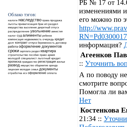
РБ № 17 от 14.
изменениями и
Облако тэгов:
его можно по э
наследство
налоги
продажа
права
льготы
приватизация
ип
раздел
брак
http://www.prav
имущества
выселение
декретный отпуск
увольнение
распределение
амнистия
RN=Pd0300017
алименты
суд
налог
ребенок
кредит
недвижимость
очередь
компенсация
контракт
информация?
долг
отпуск
договор
беременность
оформление документов
работа
сроки
квартира
зарплата
раздел
Агеенков Пав
строительство
пособие
право
армия
молодой специалист
льготный кредит
::
Уточнить во
прописка
регистрация
жилье
гражданство
развод
общежитие
аренда
имущество
документы
лицензия
молодая семья
А по поводу н
оформление
отработка
оплата
иск
смотрите вопро
Помогла ли ва
Нет
Костенкова Е
21:34 ::
Уточни