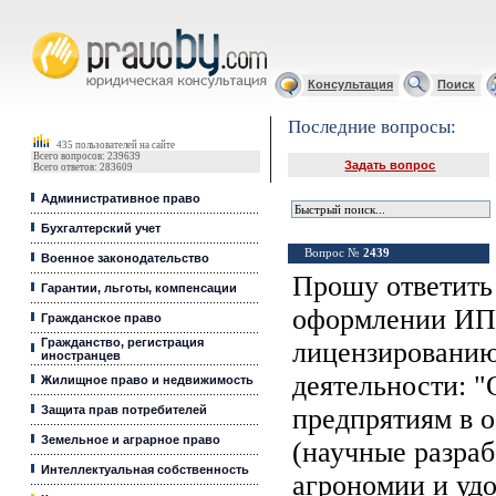
Юридические услуги, Закон, Консультация
Консультация
Поиск
Последние вопросы:
435 пользователей на сайте
Всего вопросов: 239639
Задать вопрос
Всего ответов: 283609
Административное право
Бухгалтерский учет
Вопрос №
2439
Военное законодательство
Прошу ответить
Гарантии, льготы, компенсации
оформлении ИП
Гражданское право
Гражданство, регистрация
лицензировани
иностранцев
деятельности: "
Жилищное право и недвижимость
Защита прав потребителей
предпрятиям в о
Земельное и аграрное право
(научные разра
Интеллектуальная собственность
агрономии и удо