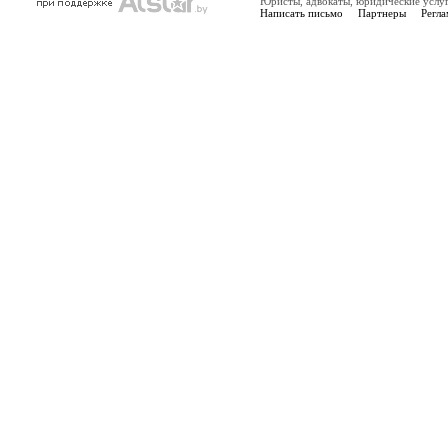
Юристы, адвокаты, юридические услу
Написать письмо
Партнеры
Регла