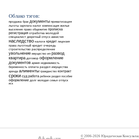
Облако тэгов:
документы
продажа
приватизация
брак
льготы
налог
жилье
зарплата
компенсация
прописка
выселение
общежитие
право
регистрация
отработка
молодой
специалист
декретный отпуск
амнистия
наследство
кредит
налоги
лицензия
льготный кредит
очередь
права
строительство
распределение
увольнение
развод
ип
имущество
квартира
оформление
договор
документов
недвижимость
армия
оплата
раздел имущества
беременность
алименты
контракт
аренда
гражданство
сроки
суд
работа
ребенок
раздел
пособие
оформление
долг
отпуск
молодая семья
иск
© 2006-2026 Юридическая Консульта