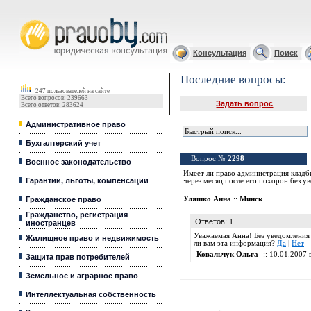
Юридические услуги, Закон, Консультация
Консультация
Поиск
Последние вопросы:
247 пользователей на сайте
Всего вопросов: 239663
Задать вопрос
Всего ответов: 283624
Административное право
Бухгалтерский учет
Вопрос №
2298
Военное законодательство
Имеет ли право администрация кладб
Гарантии, льготы, компенсации
через месяц после его похорон без у
Гражданское право
Уляшко Анна
::
Минск
Гражданство, регистрация
Ответов: 1
иностранцев
Уважаемая Анна! Без уведомления 
Жилищное право и недвижимость
ли вам эта информация?
Да
|
Нет
Ковальчук Ольга
:: 10.01.2007 
Защита прав потребителей
Земельное и аграрное право
Интеллектуальная собственность