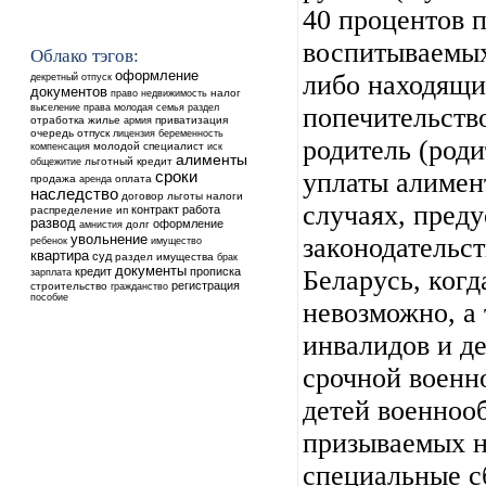
40 процентов п
воспитываемых
Облако тэгов:
оформление
либо находящи
декретный отпуск
документов
недвижимость
налог
право
выселение
права
молодая семья
раздел
попечительств
отработка
жилье
приватизация
армия
очередь
отпуск
лицензия
беременность
родитель (роди
молодой специалист
компенсация
иск
алименты
общежитие
льготный кредит
уплаты алимент
сроки
продажа
аренда
оплата
наследство
договор
льготы
налоги
случаях, пред
контракт
работа
распределение
ип
развод
оформление
долг
амнистия
увольнение
законодательс
ребенок
имущество
квартира
суд
раздел имущества
брак
документы
кредит
прописка
Беларусь, ког
зарплата
регистрация
строительство
гражданство
пособие
невозможно, а 
инвалидов и д
срочной военн
детей военноо
призываемых н
специальные с