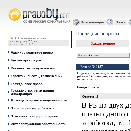
Юридические услуги, Закон, Консультация
Консультация
Поиск
Последние вопросы:
414 пользователей на сайте
Всего вопросов: 239647
Задать вопрос
Всего ответов: 283613
Административное право
Бухгалтерский учет
Вопрос №
2187
Военное законодательство
Подскажите, пожалуйста, сколько я д
Гарантии, льготы, компенсации
ребенка? Я разведена, а отец детей 
по его фамилии.
Гражданское право
Басараб Елена
::
Гражданство, регистрация
иностранцев
Ответов: 2
Жилищное право и недвижимость
В РБ на двух д
Защита прав потребителей
платы одного 
Земельное и аграрное право
заработка, т.е
Интеллектуальная собственность