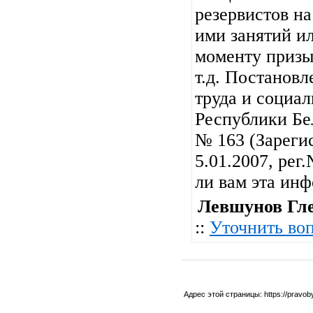
резервистов н
ими занятий ил
моменту призы
т.д. Постанов
труда и социа
Республики Бел
№ 163 (Зареги
5.01.2007, рег
ли вам эта ин
Левшунов Гл
::
Уточнить во
Адрес этой страницы:
https://pravo