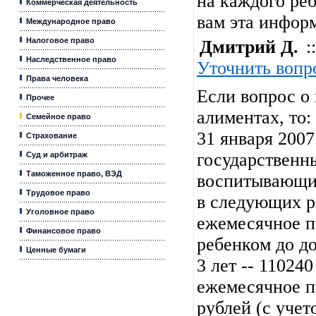
на каждого реб
Коммерческая деятельность
вам эта инфор
Международное право
Налоговое право
Дмитрий Д.
::
Наследственное право
Уточнить вопр
Права человека
Если вопрос о 
Прочее
алиментах, то: 
Семейное право
31 января 2007
Страхование
государственн
Суд и арбитраж
Таможенное право, ВЭД
воспитывающим
Трудовое право
в следующих раз
Уголовное право
ежемесячное п
Финансовое право
ребенком до д
Ценные бумаги
3 лет -- 110240 
ежемесячное п
рублей (с учет