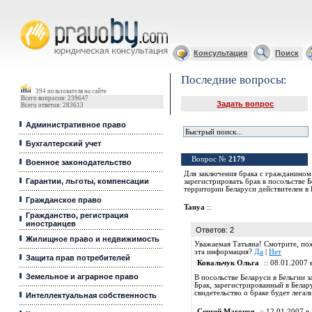
Юридические услуги, Закон, Консультация
Консультация
Поиск
Последние вопросы:
394 пользователя на сайте
Всего вопросов: 239647
Задать вопрос
Всего ответов: 283613
Административное право
Бухгалтерский учет
Вопрос №
2179
Военное законодательство
Для заключения брака с гражданино
Гарантии, льготы, компенсации
зарегистрировать брак в посольстве Б
территории Беларуси действителен в 
Гражданское право
Tanya
::
Гражданство, регистрация
иностранцев
Ответов: 2
Жилищное право и недвижимость
Уважаемая Татьяна! Смотрите, пож
эта информация?
Да
|
Нет
Защита прав потребителей
Ковальчук Ольга
:: 08.01.2007 
Земельное и аграрное право
В посольстве Беларуси в Бельгии 
Брак, зарегистрированный в Белару
свидетельство о браке будет легал
Интеллектуальная собственность
Сергей Магонов
:: 12.01.2007 в 