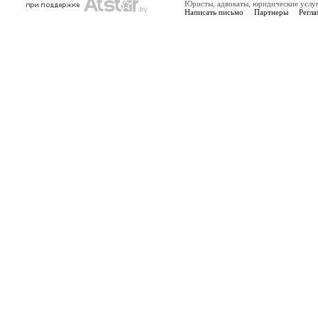
Юристы, адвокаты, юридические услу
Написать письмо
Партнеры
Регла