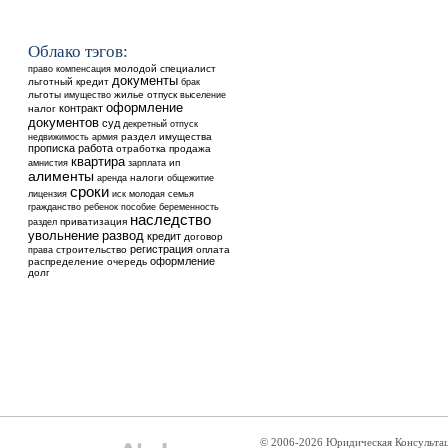
Облако тэгов:
молодой специалист
право
компенсация
документы
льготный кредит
брак
льготы
жилье
отпуск
выселение
имущество
оформление
контракт
налог
документов
суд
декретный отпуск
недвижимость
раздел имущества
армия
прописка
работа
отработка
продажа
квартира
ип
амнистия
зарплата
алименты
аренда
налоги
общежитие
сроки
лицензия
иск
молодая семья
ребенок
гражданство
пособие
беременность
наследство
приватизация
раздел
увольнение
развод
кредит
договор
регистрация
строительство
оплата
права
оформление
распределение
очередь
долг
© 2006-2026 Юридическая Консульта