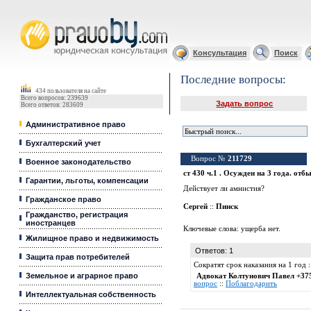
Юридические услуги, Закон, Консультация
Консультация
Поиск
Последние вопросы:
434 пользователя на сайте
Всего вопросов: 239639
Задать вопрос
Всего ответов: 283609
Административное право
Бухгалтерский учет
Вопрос №
211729
Военное законодательство
ст 430 ч.1 . Осужден на 3 года. отб
Гарантии, льготы, компенсации
Действует ли амнистия?
Гражданское право
Сергей
::
Пинск
Гражданство, регистрация
иностранцев
Ключевые слова:
ущерба нет.
Жилищное право и недвижимость
Ответов: 1
Защита прав потребителей
Сократят срок наказания на 1 год 
Земельное и аграрное право
Адвокат Колтунович Павел +37
вопрос
::
Поблагодарить
Интеллектуальная собственность