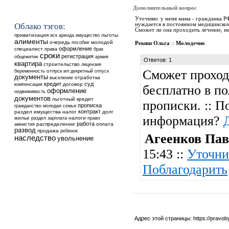
Дополнительный вопрос
Уточняю: у меня мама - гражданка РФ
Облако тэгов:
нуждается в постоянном медицинском
Сможет ли она проходить лечение, не
приватизация
аренда
льготы
иск
имущество
алименты
очередь
молодой
пособие
Рекиш Ольга
::
Молодечно
оформление
специалист
права
брак
сроки
регистрация
общежитие
армия
Ответов: 1
квартира
строительство
лицензия
Сможет проход
отпуск
ип
беременность
декретный отпуск
документы
выселение
отработка
кредит
суд
договор
компенсация
бесплатно в п
оформление
недвижимость
документов
льготный кредит
прописки. :: П
прописка
гражданство
молодая семья
контракт
раздел имущества
налог
долг
информация?
жилье
налоги
раздел
зарплата
право
работа
распределение
оплата
амнистия
развод
продажа
ребенок
Агеенков Пав
наследство
увольнение
15:43 ::
Уточни
Поблагодарить
Адрес этой страницы:
https://pravo