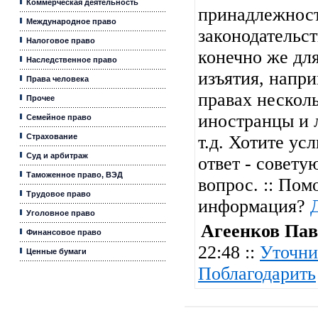
Коммерческая деятельность
принадлежност
Международное право
законодательст
Налоговое право
конечно же дл
Наследственное право
изъятия, напр
Права человека
правах нескол
Прочее
иностранцы и 
Семейное право
Страхование
т.д. Хотите у
Суд и арбитраж
ответ - совету
Таможенное право, ВЭД
вопрос. :: Пом
Трудовое право
информация?
Уголовное право
Агеенков Пав
Финансовое право
22:48 ::
Уточни
Ценные бумаги
Поблагодарить