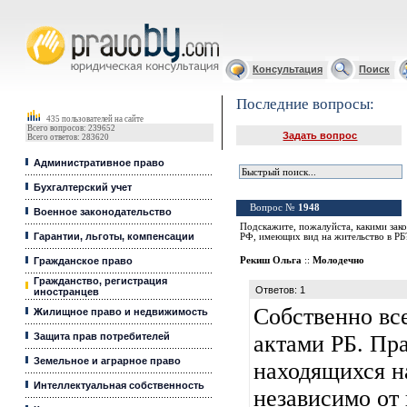
Юридические услуги, Закон, Консультация
Консультация
Поиск
Последние вопросы:
435 пользователей на сайте
Всего вопросов: 239652
Задать вопрос
Всего ответов: 283620
Административное право
Бухгалтерский учет
Вопрос №
1948
Военное законодательство
Подскажите, пожалуйста, какими зак
Гарантии, льготы, компенсации
РФ, имеющих вид на жительство в РБ
Гражданское право
Рекиш Ольга
::
Молодечно
Гражданство, регистрация
Ответов: 1
иностранцев
Собственно вс
Жилищное право и недвижимость
Защита прав потребителей
актами РБ. Пра
Земельное и аграрное право
находящихся н
Интеллектуальная собственность
независимо от