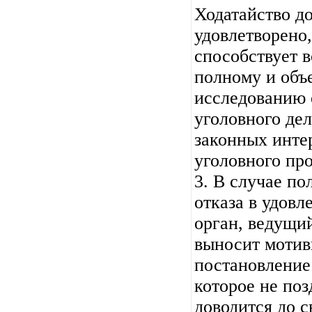
Ходатайство д
удовлетворено,
способствует 
полному и объ
исследованию 
уголовного дел
законных инте
уголовного про
3. В случае по
отказа в удовл
орган, ведущи
выносит мотив
постановление
которое не поз
доводится до с