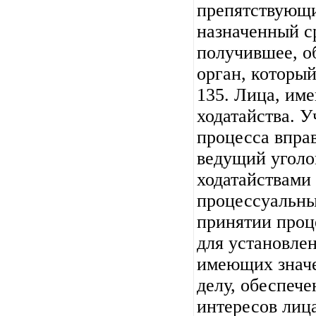
препятствующи
назначенный ср
получившее, о
орган, который
135. Лица, им
ходатайства. У
процесса вправ
ведущий уголо
ходатайствами 
процессуальны
принятии про
для установлен
имеющих значе
делу, обеспече
интересов лица