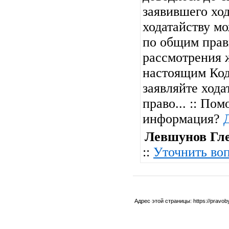
заявившего хо
ходатайству м
по общим прав
рассмотрения 
настоящим Код
заявляйте хода
право... :: Пом
информация?
Левшунов Гл
::
Уточнить во
Адрес этой страницы:
https://pravo