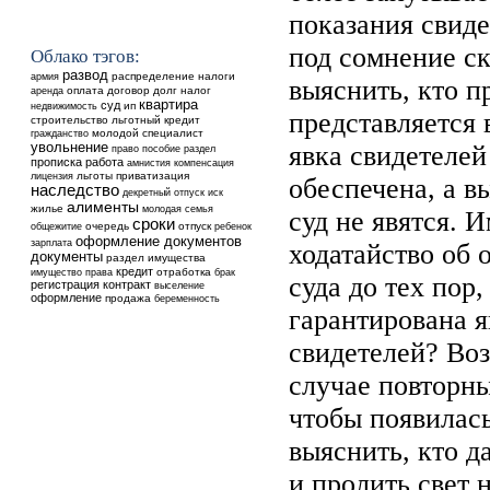
показания свиде
под сомнение ск
Облако тэгов:
развод
распределение
налоги
армия
выяснить, кто пр
аренда
оплата
договор
долг
налог
квартира
суд
недвижимость
ип
представляется 
строительство
льготный кредит
молодой специалист
гражданство
увольнение
явка свидетелей
право
пособие
раздел
прописка
работа
амнистия
компенсация
льготы
приватизация
лицензия
обеспечена, а в
наследство
декретный отпуск
иск
алименты
жилье
молодая семья
суд не явятся. 
сроки
общежитие
очередь
отпуск
ребенок
оформление документов
зарплата
ходатайство об 
документы
раздел имущества
кредит
отработка
имущество
права
брак
суда до тех пор,
регистрация
контракт
выселение
оформление
продажа
беременность
гарантирована я
свидетелей? Воз
случае повторны
чтобы появилас
выяснить, кто д
и пролить свет 