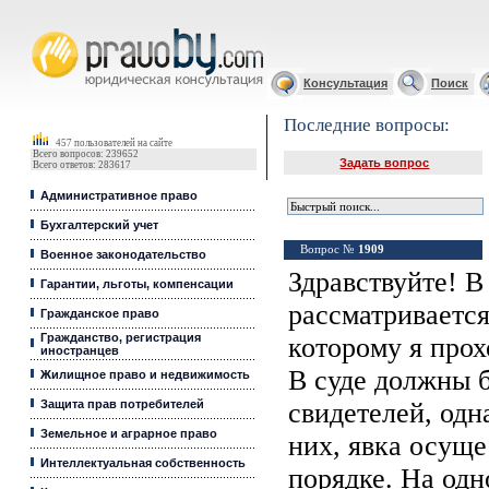
Юридические услуги, Закон, Консультация
Консультация
Поиск
Последние вопросы:
457 пользователей на сайте
Всего вопросов: 239652
Задать вопрос
Всего ответов: 283617
Административное право
Бухгалтерский учет
Вопрос №
1909
Военное законодательство
Здравствуйте! В
Гарантии, льготы, компенсации
рассматривается
Гражданское право
Гражданство, регистрация
которому я про
иностранцев
В суде должны 
Жилищное право и недвижимость
Защита прав потребителей
свидетелей, одн
Земельное и аграрное право
них, явка осуще
Интеллектуальная собственность
порядке. На од