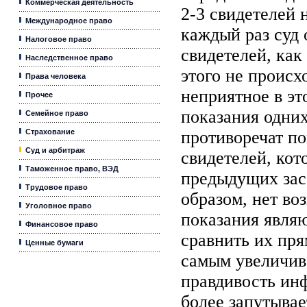
Коммерческая деятельность
2-3 свидетелей 
Международное право
каждый раз суд 
Налоговое право
свидетелей, как
Наследственное право
этого не происх
Права человека
неприятное в эт
Прочее
показания одни
Семейное право
Страхование
противоречат п
Суд и арбитраж
свидетелей, кот
Таможенное право, ВЭД
предыдущих зас
Трудовое право
образом, нет во
Уголовное право
показания явля
Финансовое право
сравнить их прям
Ценные бумаги
самым увеличив
правдивость ин
более запутывает