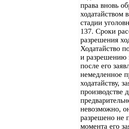
права вновь об
ходатайством в
стадии уголовн
137. Сроки ра
разрешения ход
Ходатайство п
и разрешению 
после его заяв
немедленное п
ходатайству, з
производстве 
предварительн
невозможно, о
разрешено не п
момента его за