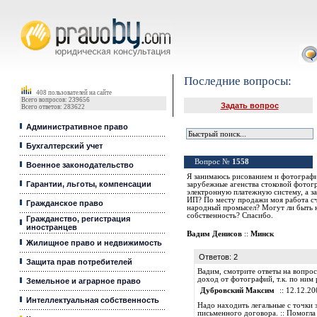
Юридические услуги, Закон, Консультация
Последние вопросы:
408 пользователей на сайте
Всего вопросов: 239656
Задать вопрос
Всего ответов: 283622
Административное право
Бухгалтерский учет
Вопрос №
1558
Военное законодательство
Я занимаюсь рисованием и фотографие
Гарантии, льготы, компенсации
зарубежные агенства стоковой фотог
электронную платежную систему, а за
ИП? По месту продажи моя работа счи
Гражданское право
народный промысел? Могут ли быть н
собственность? Спасибо.
Гражданство, регистрация
иностранцев
Вадим Денисов
::
Минск
Жилищное право и недвижимость
Ответов: 2
Защита прав потребителей
Вадим, смотрите ответы на вопрос
доход от фотографий, т.к. по ним
Земельное и аграрное право
Дубровский Максим
:: 12.12.20
Интеллектуальная собственность
Надо находить легальные с точки з
письменного договора. :: Помогла