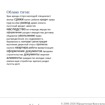
Облако тэгов:
аренда
отпуск
молодой специалист
брак
сроки
кредит
жилье
налог
ребенок
права
развод
суд
оплата
пособие
армия
льготный кредит
амнистия
наследство
ип
очередь
имущество
оформление
раздел имущества
договор
увольнение
общежитие
право
распределение
недвижимость
иск
контракт
регистрация
беременность
прописка
выселение
декретный отпуск
квартира
работа
налоги
приватизация
оформление документов
продажа
документы
строительство
лицензия
алименты
гражданство
молодая семья
отработка
компенсация
зарплата
раздел
льготы
долг
© 2006-2026 Юридическая Консульта