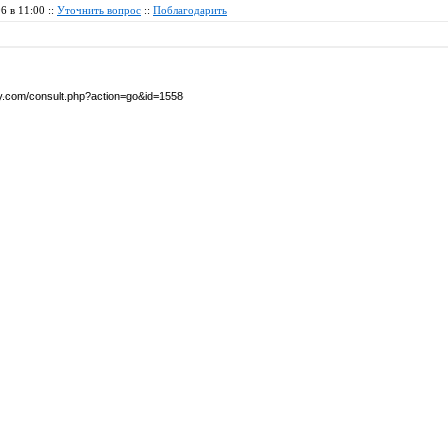
6 в 11:00 ::
Уточнить вопрос
::
Поблагодарить
by.com/consult.php?action=go&id=1558