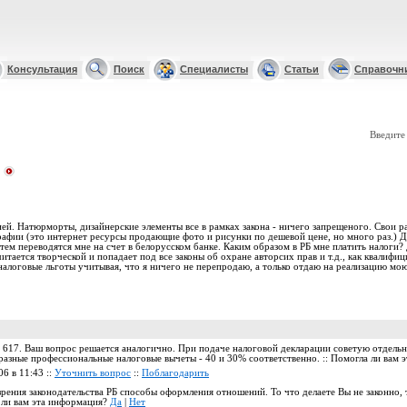
Консультация
Поиск
Специалисты
Статьи
Справочн
Введите
й. Натюрморты, дизайнерские элементы все в рамках закона - ничего запрещеного. Свои р
рафии (это интернет ресурсы продающие фото и рисунки по дешевой цене, но много раз.) Д
тем переводятся мне на счет в белорусском банке. Каким образом в РБ мне платить налоги?
тается творческой и попадает под все законы об охране авторсих прав и т.д., как квалифиц
алоговые льготы учитывая, что я ничего не перепродаю, а только отдаю на реализацию мо
 617. Ваш вопрос решается аналогично. При подаче налоговой декларации советую отдельн
 разные профессиональные налоговые вычеты - 40 и 30% соответственно. :: Помогла ли вам
06 в 11:43 ::
Уточнить вопрос
::
Поблагодарить
рения законодательства РБ способы оформления отношений. То что делаете Вы не законно, т
 ли вам эта информация?
Да
|
Нет