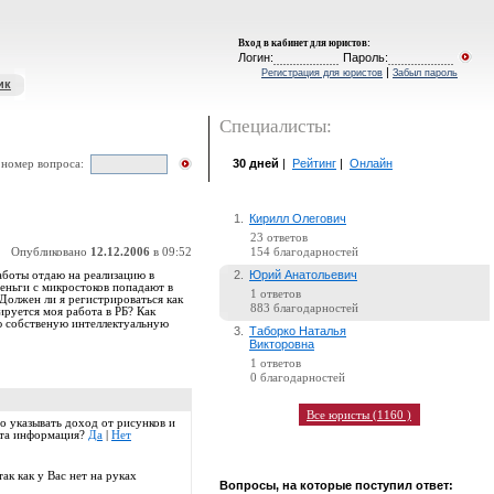
Вход в кабинет для юристов
:
Логин:
Пароль:
|
Регистрация для юристов
Забыл пароль
ик
Специалисты:
30 дней
|
Рейтинг
|
Онлайн
 номер вопроса:
1.
Кирилл Олегович
23 ответов
Опубликовано
12.12.2006
в 09:52
154 благодарностей
2.
Юрий Анатольевич
аботы отдаю на реализацию в
еньги с микростоков попадают в
1 ответов
 Должен ли я регистрироваться как
883 благодарностей
ируется моя работа в РБ? Как
ю собственую интеллектуальную
3.
Таборко Наталья
Викторовна
1 ответов
0 благодарностей
Все юристы (1160 )
о указывать доход от рисунков и
 эта информация?
Да
|
Нет
ак как у Вас нет на руках
Вопросы, на которые поступил ответ: