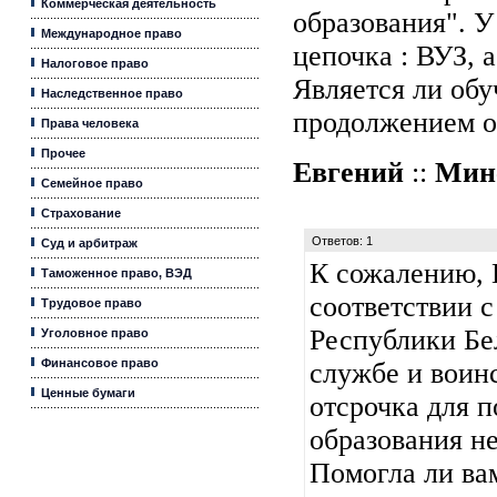
Коммерческая деятельность
образования". У
Международное право
цепочка : ВУЗ, 
Налоговое право
Является ли обу
Наследственное право
продолжением о
Права человека
Прочее
Евгений
::
Мин
Семейное право
Страхование
Ответов: 1
Суд и арбитраж
К сожалению, 
Таможенное право, ВЭД
соответствии с
Трудовое право
Республики Бе
Уголовное право
Финансовое право
службе и воинс
Ценные бумаги
отсрочка для 
образования не
Помогла ли ва