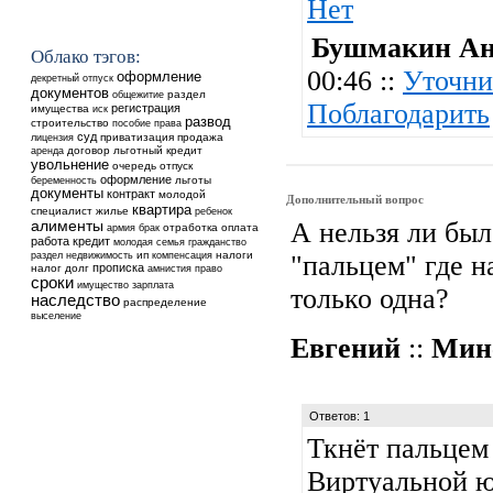
Нет
Бушмакин Ан
Облако тэгов:
00:46 ::
Уточни
оформление
декретный отпуск
документов
общежитие
раздел
Поблагодарить
регистрация
имущества
иск
развод
строительство
пособие
права
суд
приватизация
продажа
лицензия
аренда
договор
льготный кредит
увольнение
очередь
отпуск
оформление
льготы
беременность
документы
контракт
молодой
Дополнительный вопрос
квартира
специалист
жилье
ребенок
А нельзя ли был
алименты
отработка
оплата
армия
брак
работа
кредит
молодая семья
гражданство
недвижимость
ип
налоги
раздел
компенсация
"пальцем" где н
прописка
налог
долг
амнистия
право
сроки
имущество
зарплата
только одна?
наследство
распределение
выселение
Евгений
::
Мин
Ответов: 1
Ткнёт пальцем 
Виртуальной 