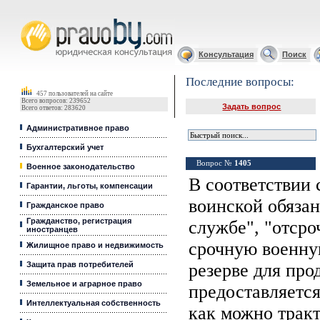
Юридические услуги, Закон, Консультация
Консультация
Поиск
Последние вопросы:
457 пользователей на сайте
Всего вопросов: 239652
Задать вопрос
Всего ответов: 283620
Административное право
Бухгалтерский учет
Вопрос №
1405
Военное законодательство
В соответствии 
Гарантии, льготы, компенсации
воинской обяза
Гражданское право
Гражданство, регистрация
службе", "отсро
иностранцев
срочную военну
Жилищное право и недвижимость
Защита прав потребителей
резерве для про
Земельное и аграрное право
предоставляется:
Интеллектуальная собственность
как можно трак