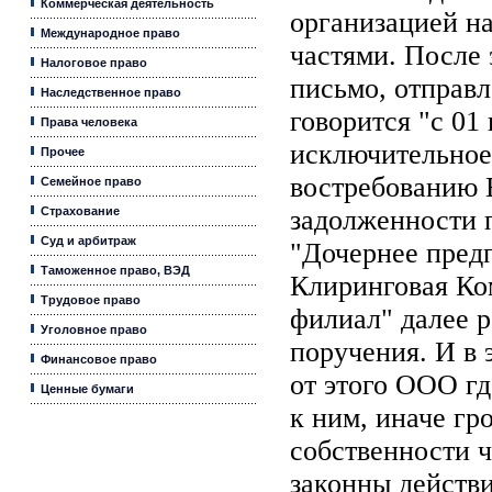
Коммерческая деятельность
организацией н
Международное право
частями. После 
Налоговое право
письмо, отправл
Наследственное право
говорится "с 01
Права человека
исключительное
Прочее
востребованию 
Семейное право
Страхование
задолженности
Суд и арбитраж
"Дочернее пред
Таможенное право, ВЭД
Клиринговая Ко
Трудовое право
филиал" далее р
Уголовное право
поручения. И в 
Финансовое право
от этого ООО гд
Ценные бумаги
к ним, иначе гр
собственности ч
законны действи