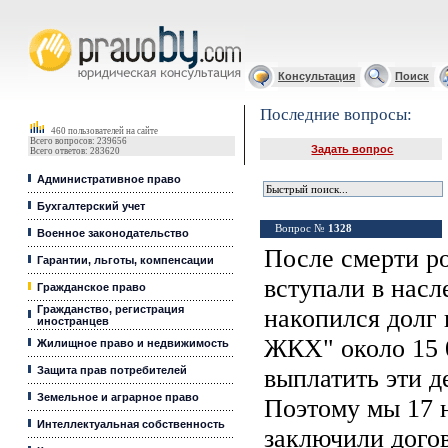
Юридические услуги, Закон, Консультация
Консультация
Поиск
Последние вопросы:
460 пользователей на сайте
Всего вопросов: 239656
Задать вопрос
Всего ответов: 283620
Административное право
Бухгалтерский учет
Вопрос №
1328
Военное законодательство
После смерти ро
Гарантии, льготы, компенсации
вступали в насл
Гражданское право
Гражданство, регистрация
накопился долг
иностранцев
ЖКХ" около 15 
Жилищное право и недвижимость
Защита прав потребителей
выплатить эти д
Земельное и аграрное право
Поэтому мы 17 
Интеллектуальная собственность
заключили дого