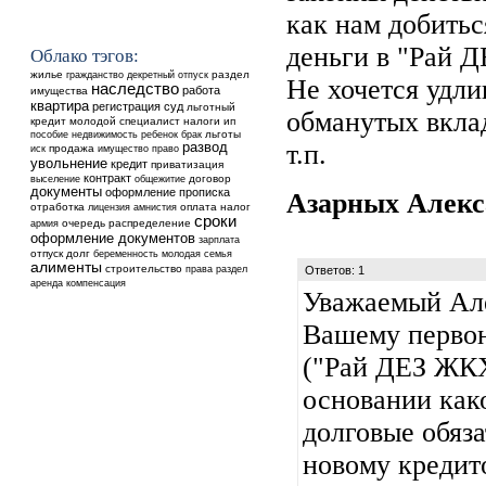
как нам добитьс
деньги в "Рай 
Облако тэгов:
жилье
раздел
гражданство
декретный отпуск
Не хочется удли
наследство
работа
имущества
квартира
регистрация
суд
льготный
обманутых вкла
кредит
молодой специалист
налоги
ип
недвижимость
ребенок
льготы
пособие
брак
т.п.
развод
продажа
иск
имущество
право
увольнение
кредит
приватизация
контракт
выселение
общежитие
договор
документы
оформление
прописка
Азарных Алек
отработка
оплата
налог
лицензия
амнистия
сроки
очередь
распределение
армия
оформление документов
зарплата
отпуск
долг
беременность
молодая семья
алименты
строительство
права
раздел
Ответов: 1
аренда
компенсация
Уважаемый Але
Вашему первон
("Рай ДЕЗ ЖКХ
основании как
долговые обяз
новому кредит