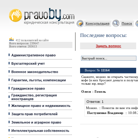
Юридические услуги, Закон, Консультация
Консультация
Поиск
Последние вопросы:
412 пользователей на сайте
Всего вопросов: 239647
Задать вопрос
Всего ответов: 283613
Административное право
Бухгалтерский учет
Вопрос №
11164
Военное законодательство
Скажите, можно ли открыть частному
Гарантии, льготы, компенсации
кофе (в них бросают деньги и получа
только юр.лицо?
Гражданское право
Олеся
::
Гомель
Гражданство, регистрация
иностранцев
Ответов: 1
Жилищное право и недвижимость
Можно. :: Помогла ли вам эта ин
Пастушенко Владимир
:: 10.08.
Защита прав потребителей
Земельное и аграрное право
Интеллектуальная собственность