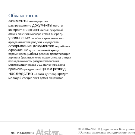
Облако тэгов:
алименты
ип
имущество
документы
распределение
льготы
квартира
контракт
жилье
декретный
очередь
отпуск
лицензия
молодая семья
увольнение
строительство
пособие
аренда
раздел имущества
амнистия
оформление документов
отработка
оформление
долг
льготный кредит
работа
ребенок
приватизация
беременность
выселение
оплата
отпуск
зарплата
брак
право
недвижимость
иск
раздел
компенсация
регистрация
суд
налог
продажа
права
сроки
развод
прописка
гражданство
наследство
кредит
налоги
договор
молодой специалист
общежитие
армия
© 2006-2026 Юридическая Консульта
Юристы, адвокаты, юридические услу