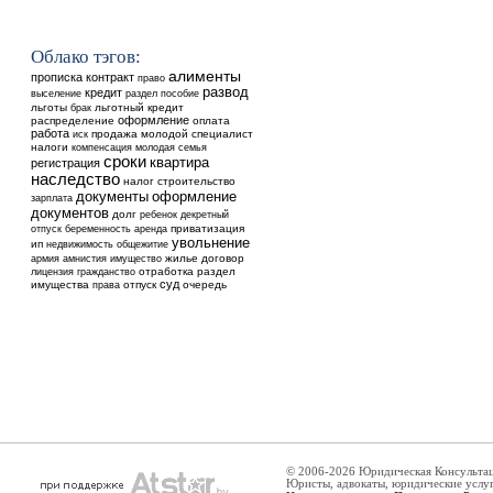
Облако тэгов:
алименты
прописка
контракт
право
развод
кредит
выселение
раздел
пособие
льготы
льготный кредит
брак
оформление
распределение
оплата
работа
продажа
молодой специалист
иск
налоги
компенсация
молодая семья
сроки
квартира
регистрация
наследство
налог
строительство
оформление
документы
зарплата
документов
долг
ребенок
декретный
аренда
приватизация
отпуск
беременность
увольнение
ип
недвижимость
общежитие
жилье
договор
армия
амнистия
имущество
отработка
раздел
лицензия
гражданство
суд
имущества
отпуск
очередь
права
© 2006-2026 Юридическая Консульта
Юристы, адвокаты, юридические услу