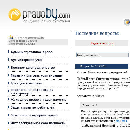
Юридические услуги, Закон, Консультация
Последние вопросы:
374 пользователя на сайте
Всего вопросов: 239648
Задать вопрос
Всего ответов: 283613
Административное право
Бухгалтерский учет
Вопрос №
107728
Военное законодательство
Как выйти из состава учредителей
Гарантии, льготы, компенсации
Добрый день.Ситуация такова, что в 
процентов. Сложилась ситуация, в ко
Гражданское право
состава учредителей. Какова вообще 
учредителей, если он против?
Гражданство, регистрация
иностранцев
Елизавета
::
Минск
Жилищное право и недвижимость
Ответов: 1
Защита прав потребителей
Вас интересует процедура выхода 
осуществляется только в судебном
Земельное и аграрное право
фонда в случае, если такой участ
ли вам эта информация?
Да
|
Нет
Интеллектуальная собственность
Лабазинский Дмитрий
:: 01.02.