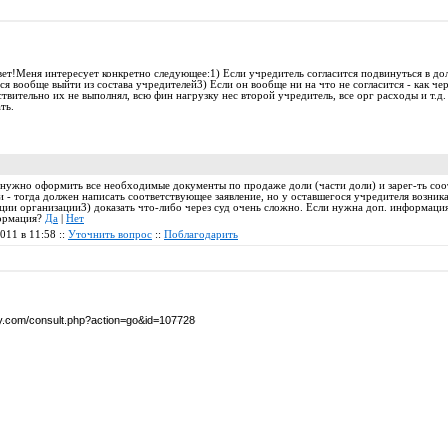
ет!Меня интересует конкретно следующее:1) Если учредитель согласится подвинуться в доле
 вообще выйти из состава учредителей3) Если он вообще ни на что не согласится - как чере
твительно их не выполнял, всю фин нагрузку нес второй учредитель, все орг расходы и т.д.
ть.
да нужно оформить все необходимые документы по продаже доли (части доли) и зарег-ть со
ти - тогда должен написать соответствующее заявление, но у оставшегося учредителя возник
ции организации3) доказать что-либо через суд очень сложно. Если нужна доп. информация
формация?
Да
|
Нет
2011 в 11:58 ::
Уточнить вопрос
::
Поблагодарить
by.com/consult.php?action=go&id=107728