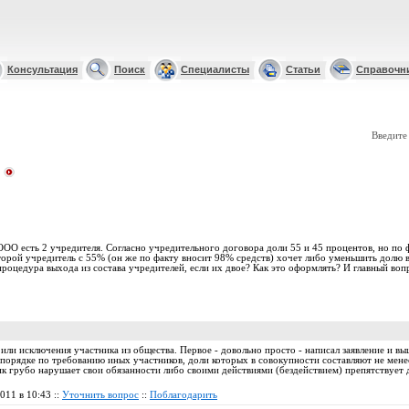
Консультация
Поиск
Специалисты
Статьи
Справочн
Введите
ООО есть 2 учредителя. Согласно учредительного договора доли 55 и 45 процентов, но по 
торой учредитель с 55% (он же по факту вносит 98% средств) хочет либо уменьшить долю в
процедура выхода из состава учредителей, если их двое? Как это оформлять? И главный вопр
или исключения участника из общества. Первое - довольно просто - написал заявление и в
 порядке по требованию иных участников, доли которых в совокупности составляют не мене
ник грубо нарушает свои обязанности либо своими действиями (бездействием) препятствует 
2011 в 10:43 ::
Уточнить вопрос
::
Поблагодарить