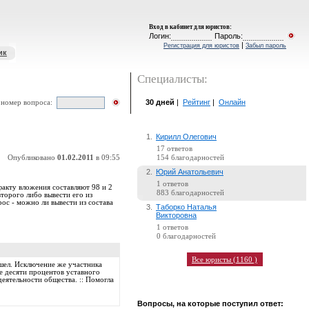
Вход в кабинет для юристов
:
Логин:
Пароль:
|
Регистрация для юристов
Забыл пароль
ик
Специалисты:
30 дней
|
Рейтинг
|
Онлайн
 номер вопроса:
1.
Кирилл Олегович
17 ответов
Опубликовано
01.02.2011
в 09:55
154 благодарностей
2.
Юрий Анатольевич
1 ответов
факту вложения составляют 98 и 2
883 благодарностей
торого либо вывести его из
ос - можно ли вывести из состава
3.
Таборко Наталья
Викторовна
1 ответов
0 благодарностей
Все юристы (1160 )
ышел. Исключение же участника
е десяти процентов уставного
деятельности общества. :: Помогла
Вопросы, на которые поступил ответ: