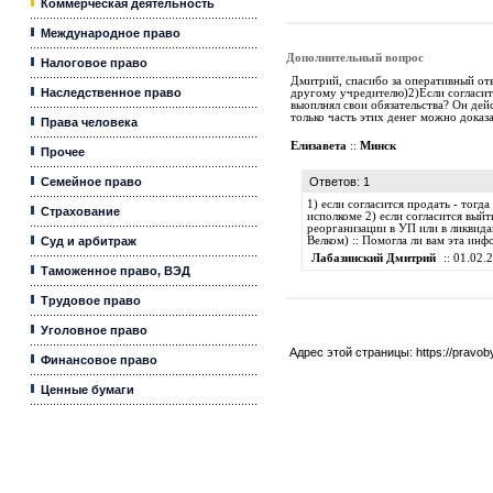
Коммерческая деятельность
Международное право
Дополнительный вопрос
Налоговое право
Дмитрий, спасибо за оперативный отв
Наследственное право
другому учредителю)2)Если согласится
выоплнял свои обязательства? Он дейс
только часть этих денег можно доказа
Права человека
Елизавета
::
Минск
Прочее
Семейное право
Ответов: 1
1) если согласится продать - тог
Страхование
исполкоме 2) если согласится вый
реорганизации в УП или в ликвида
Суд и арбитраж
Велком) :: Помогла ли вам эта ин
Лабазинский Дмитрий
:: 01.02.
Таможенное право, ВЭД
Трудовое право
Уголовное право
Адрес этой страницы:
https://pravo
Финансовое право
Ценные бумаги