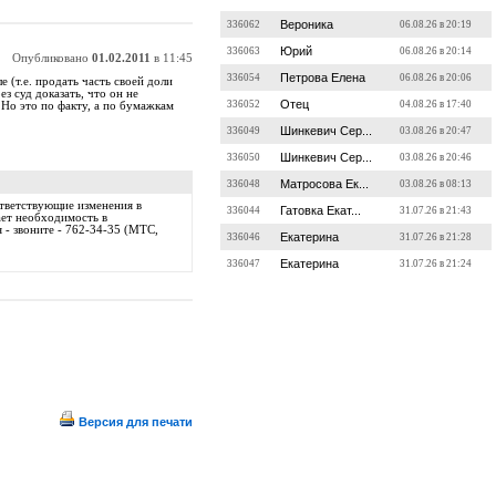
Вероника
336062
06.08.26 в 20:19
Юрий
336063
06.08.26 в 20:14
Опубликовано
01.02.2011
в 11:45
Петрова Елена
336054
06.08.26 в 20:06
 (т.е. продать часть своей доли
з суд доказать, что он не
Отец
336052
04.08.26 в 17:40
 Но это по факту, а по бумажкам
Шинкевич Сер...
336049
03.08.26 в 20:47
Шинкевич Сер...
336050
03.08.26 в 20:46
Матросова Ек...
336048
03.08.26 в 08:13
ответствующие изменения в
Гатовка Екат...
336044
31.07.26 в 21:43
ает необходимость в
 - звоните - 762-34-35 (МТС,
Екатерина
336046
31.07.26 в 21:28
Екатерина
336047
31.07.26 в 21:24
Версия для печати