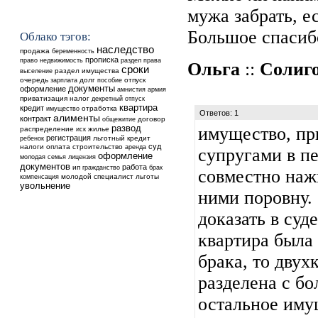
мужа забрать, е
Большое спасиб
Облако тэгов:
наследство
продажа
беременность
прописка
недвижимость
право
раздел
права
Ольга
::
Солиг
сроки
выселение
раздел имущества
очередь
долг
отпуск
зарплата
пособие
документы
оформление
амнистия
армия
приватизация
налог
декретный отпуск
квартира
кредит
отработка
имущество
Ответов: 1
алименты
контракт
общежитие
договор
развод
имущество, пр
распределение
жилье
иск
регистрация
ребенок
льготный кредит
суд
налоги
оплата
строительство
аренда
супругами в пе
оформление
молодая семья
лицензия
документов
работа
ип
гражданство
брак
совместно наж
молодой специалист
льготы
компенсация
увольнение
ними поровну.
доказать в суд
квартира была
брака, то двух
разделена с бо
остальное имущ