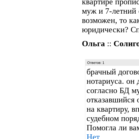
квартире пропис
муж и 7-летний 
возможен, то ка
юридически? Сп
Ольга
::
Солиг
Ответов: 1
брачный догов
нотариуса. он 
согласно БД м
отказавшийся 
на квартиру, в
судебном поряд
Помогла ли ва
Нет