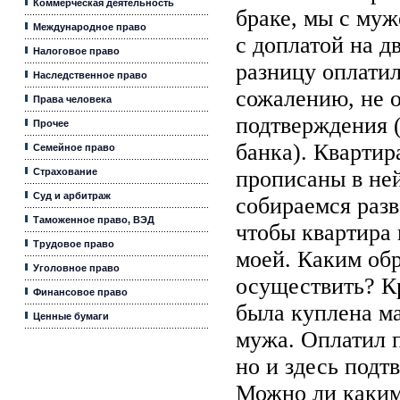
Коммерческая деятельность
браке, мы с му
Международное право
с доплатой на д
Налоговое право
разницу оплатил
Наследственное право
сожалению, не 
Права человека
подтверждения (
Прочее
банка). Квартир
Семейное право
Страхование
прописаны в не
Суд и арбитраж
собираемся разв
Таможенное право, ВЭД
чтобы квартира 
Трудовое право
моей. Каким об
Уголовное право
осуществить? Кр
Финансовое право
была куплена м
Ценные бумаги
мужа. Оплатил 
но и здесь подт
Можно ли каким