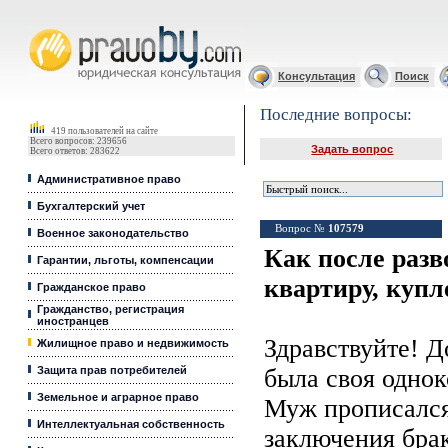
Юридические услуги, Закон, Консультация
Консультация
Поиск
Последние вопросы:
419 пользователей на сайте
Всего вопросов: 239656
Задать вопрос
Всего ответов: 283622
Административное право
Бухгалтерский учет
Вопрос №
107579
Военное законодательство
Как после разв
Гарантии, льготы, компенсации
квартиру, куп
Гражданское право
Гражданство, регистрация
иностранцев
Здравствуйте! Д
Жилищное право и недвижимость
Защита прав потребителей
была своя однок
Земельное и аграрное право
Муж прописался
Интеллектуальная собственность
заключения брак