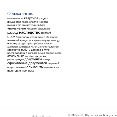
Облако тэгов:
квартира
недвижимость
раздел
имущества
оплата
налоги
право
приватизация
гражданство
брак
увольнение
ип
выселение
армия
наследство
развод
зарплата
сроки
молодой специалист
общежитие
суд
льготный кредит
аренда
иск
имущество
очередь
ребенок
жилье
раздел
права
контракт
льготы
строительство
амнистия
работа
отработка
договор
отпуск
распределение
молодая семья
беременность
оформление
продажа
пособие
документы
регистрация
кредит
оформление документов
декретный
алименты
отпуск
лицензия
компенсация
прописка
налог
долг
© 2006-2026 Юридическая Консульта