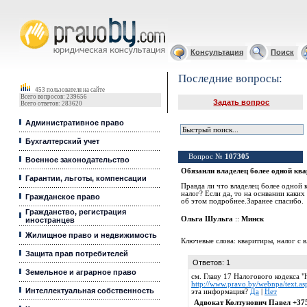
Юридические услуги, Закон, Консультация
Консультация
Поиск
Последние вопросы:
453 пользователя на сайте
Всего вопросов: 239656
Задать вопрос
Всего ответов: 283620
Административное право
Бухгалтерский учет
Вопрос №
107305
Военное законодательство
Обязанли владелец более одной кв
Гарантии, льготы, компенсации
Правда ли что владелец более одной 
налог? Если да, то на оснвании каких
Гражданское право
об этом подробнее.Заранее спасибо.
Гражданство, регистрация
Ольга Шульга
::
Минск
иностранцев
Жилищное право и недвижимость
Ключевые слова:
кваритиры
,
налог с 
Защита прав потребителей
Ответов: 1
Земельное и аграрное право
см. Главу 17 Налогового кодекса 
http://www.pravo.by/webnpa/text
Интеллектуальная собственность
эта информация?
Да
|
Нет
Адвокат Колтунович Павел +37