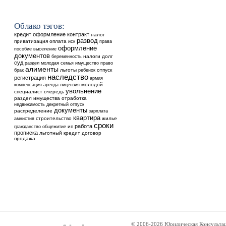
Облако тэгов:
кредит
оформление
контракт
налог
развод
приватизация
оплата
иск
права
оформление
выселение
пособие
документов
налоги
долг
беременность
суд
раздел
молодая семья
имущество
право
алименты
льготы
ребенок
отпуск
брак
наследство
регистрация
армия
аренда
молодой
компенсация
лицензия
увольнение
специалист
очередь
раздел имущества
отработка
недвижимость
декретный отпуск
документы
распределение
зарплата
квартира
строительство
жилье
амнистия
сроки
работа
общежитие
ип
гражданство
прописка
льготный кредит
договор
продажа
© 2006-2026 Юридическая Консульта