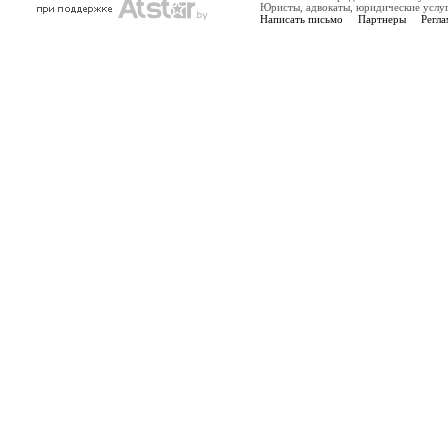
Юристы, адвокаты, юридические услу
Написать письмо
Партнеры
Регла