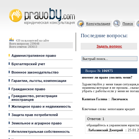
Юридические услуги, Закон, Консультация
Консультация
Поиск
Последние вопросы:
439 пользователей на сайте
Всего вопросов: 239648
Задать вопрос
Всего ответов: 283613
Административное право
Бухгалтерский учет
Вопрос №
106975
Военное законодательство
имееют ли право уволить меня?
Гарантии, льготы, компенсации
Здравствуйте.у меня такая ситуация,
экзамены которые я не прошла...сказа
Гражданское право
убрать с работы если у меня не пога
Гражданство, регистрация
Капитан Галина
::
Лисичанск
иностранцев
Жилищное право и недвижимость
Ключевые слова:
непогашен кредит
Защита прав потребителей
Ответов: 1
Земельное и аграрное право
обращайтесь к украинским юриста
Лабазинский Дмитрий
:: 25.01.
Интеллектуальная собственность