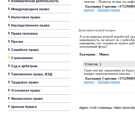
Коммерческая деятельность
пенсию :: Помогла ли вам эта ин
Екатерина Строгина +37529688
Международное право
вопрос
::
Поблагодарить
Налоговое право
Наследственное право
Дополнительный вопрос
Права человека
А если инвалид второй нерабочей гру
инвалидность, не может ли с райсобе
Прочее
извещения, что человек не может рабо
пенсионный фонд?
Семейное право
Екатерина
::
Минск
Страхование
Ответов: 1
Суд и арбитраж
Сами они вас уведомлять не будут.
взыщут переплаченную пенсию. ::
Таможенное право, ВЭД
Екатерина Строгина +37529688
вопрос
::
Поблагодарить
Трудовое право
Уголовное право
Финансовое право
Ценные бумаги
Адрес этой страницы:
https://pravo