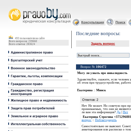
Юридические услуги, Закон, Консультация
Консультация
Поиск
Последние вопросы:
493 пользователя на сайте
Всего вопросов: 239660
Задать вопрос
Всего ответов: 283624
Административное право
Бухгалтерский учет
Вопрос №
106472
Военное законодательство
Могу ли узнать про инвалидность
Гарантии, льготы, компенсации
Здравствуйте, скажите, если человек
об этом при трудоустройстве, работо
Гражданское право
Гражданство, регистрация
Екатерина
::
Минск
иностранцев
Ответов: 2
Жилищное право и недвижимость
Нет. Не может. Но советую при пр
Защита прав потребителей
принимаемых, что они не являются
ли вам эта информация?
Да
|
Нет
Земельное и аграрное право
Екатерина Строгина +37529688
вопрос
::
Поблагодарить
Интеллектуальная собственность
Самостоятельно не выяснит. Сове
анкетирования или расписки о том,