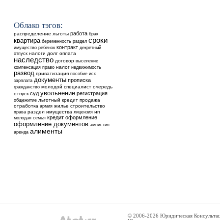
Облако тэгов:
работа
распределение
льготы
брак
сроки
квартира
беременность
раздел
контракт
ребенок
имущество
декретный
налоги
долг
оплата
отпуск
наследство
договор
выселение
налог
недвижимость
компенсация
право
развод
приватизация
пособие
иск
документы
прописка
зарплата
молодой специалист
очередь
гражданство
увольнение
суд
регистрация
отпуск
общежитие
льготный кредит
продажа
отработка
жилье
строительство
армия
раздел имущества
ип
права
лицензия
кредит
оформление
молодая семья
оформление документов
амнистия
алименты
аренда
© 2006-2026 Юридическая Консульта