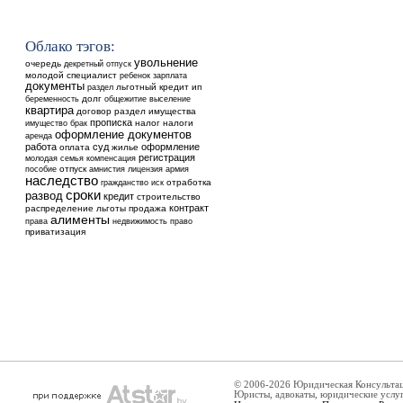
Облако тэгов:
увольнение
очередь
декретный отпуск
молодой специалист
ребенок
зарплата
документы
льготный кредит
ип
раздел
долг
общежитие
выселение
беременность
квартира
договор
раздел имущества
прописка
налог
налоги
имущество
брак
оформление документов
аренда
работа
суд
оформление
оплата
жилье
регистрация
молодая семья
компенсация
отпуск
пособие
амнистия
лицензия
армия
наследство
отработка
гражданство
иск
сроки
развод
кредит
строительство
контракт
распределение
льготы
продажа
алименты
недвижимость
права
право
приватизация
© 2006-2026 Юридическая Консульта
Юристы, адвокаты, юридические услу