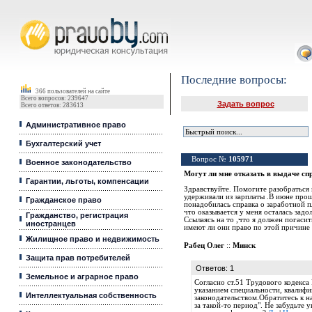
Юридические услуги, Закон, Консультация
Последние вопросы:
366 пользователей на сайте
Всего вопросов: 239647
Задать вопрос
Всего ответов: 283613
Административное право
Бухгалтерский учет
Вопрос №
105971
Военное законодательство
Могут ли мне отказать в выдаче сп
Гарантии, льготы, компенсации
Здравствуйте. Помогите разобраться 
удерживали из зарплаты .В июне прош
Гражданское право
понадобилась справка о заработной п
что оказывается у меня осталась задо
Гражданство, регистрация
Ссылаясь на то ,что я должен погаси
иностранцев
имеют ли они право по этой причине 
Жилищное право и недвижимость
Рабец Олег
::
Минск
Защита прав потребителей
Ответов: 1
Земельное и аграрное право
Согласно ст.51 Трудового кодекса
указанием специальности, квалифи
Интеллектуальная собственность
законодательством.Обратитесь к 
за такой-то период". Не забудьте 