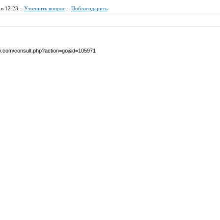
 в 12:23 ::
Уточнить вопрос
::
Поблагодарить
by.com/consult.php?action=go&id=105971