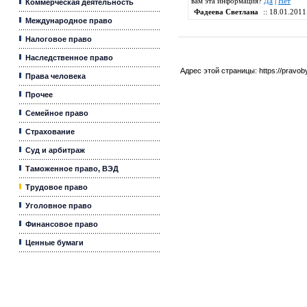
вам эта информация?
Да
|
Нет
Коммерческая деятельность
Фадеева Светлана
:: 18.01.2011
Международное право
Налоговое право
Наследственное право
Адрес этой страницы:
https://pravo
Права человека
Прочее
Семейное право
Страхование
Суд и арбитраж
Таможенное право, ВЭД
Трудовое право
Уголовное право
Финансовое право
Ценные бумаги