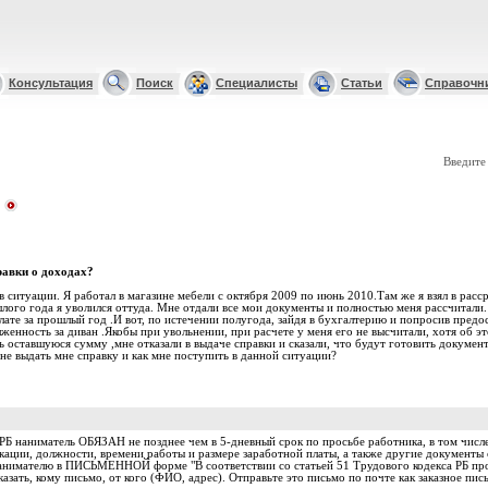
Консультация
Поиск
Специалисты
Статьи
Справочн
Введите
равки о доходах?
в ситуации. Я работал в магазине мебели с октября 2009 по июнь 2010.Там же я взял в расс
лого года я уволился оттуда. Мне отдали все мои документы и полностью меня рассчитали
лате за прошлый год .И вот, по истечении полугода, зайдя в бухгалтерию и попросив предос
лженность за диван .Якобы при увольнении, при расчете у меня его не высчитали, хотя об э
ть оставшуюся сумму ,мне отказали в выдаче справки и сказали, что будут готовить докумен
не выдать мне справку и как мне поступить в данной ситуации?
 РБ наниматель ОБЯЗАН не позднее чем в 5-дневный срок по просьбе работника, в том числе
кации, должности, времени работы и размере заработной платы, а также другие документы
нанимателю в ПИСЬМЕННОЙ форме "В соответствии со статьей 51 Трудового кодекса РБ пр
указать, кому письмо, от кого (ФИО, адрес). Отправьте это письмо по почте как заказное пис