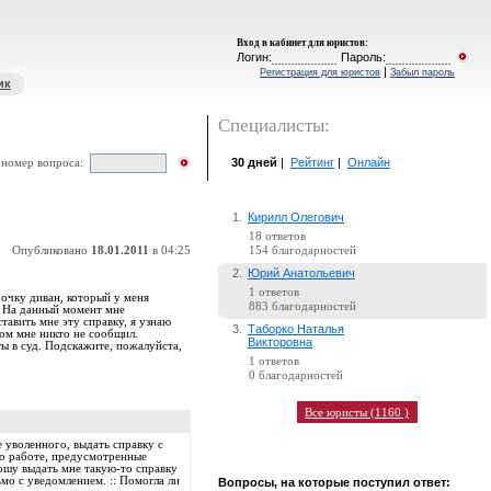
Вход в кабинет для юристов
:
Логин:
Пароль:
|
Регистрация для юристов
Забыл пароль
ик
Специалисты:
30 дней
|
Рейтинг
|
Онлайн
 номер вопроса:
1.
Кирилл Олегович
18 ответов
Опубликовано
18.01.2011
в 04:25
154 благодарностей
2.
Юрий Анатольевич
1 ответов
рочку диван, который у меня
883 благодарностей
. На данный момент мне
тавить мне эту справку, я узнаю
3.
Таборко Наталья
том мне никто не сообщил.
Викторовна
ты в суд. Подскажите, пожалуйста,
1 ответов
0 благодарностей
Все юристы (1160 )
 уволенного, выдать справку с
 о работе, предусмотренные
ошу выдать мне такую-то справку
ьмо с уведомлением. :: Помогла ли
Вопросы, на которые поступил ответ: