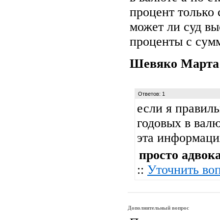
процент только с
может ли суд в
проценты с сум
Шевяко Март
Ответов: 1
если я правиль
годовых в валю
эта информац
просто адвок
::
Уточнить во
Дополнительный вопрос