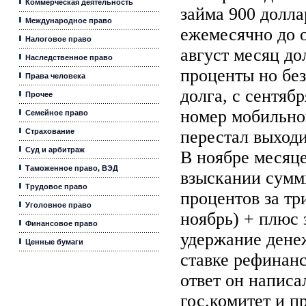
Коммерческая деятельность
займа 900 долл
Международное право
ежемесячно до 
Налоговое право
август месяц д
Наследственное право
проценты но бе
Права человека
долга, с сентяб
Прочее
номер мобильно
Семейное право
Страхование
перестал выходи
Суд и арбитраж
В ноябре месяце
Таможенное право, ВЭД
взыскании сумм
Трудовое право
процентов за тр
Уголовное право
ноябрь) + плюс 
Финансовое право
удержание дене
Ценные бумаги
ставке рефинанс
ответ он написа
гос.комитет и п