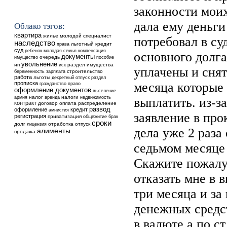
законности моих
дала ему деньги
Облако тэгов:
квартира
жилье
молодой специалист
потребовал в су
наследство
льготный кредит
права
суд
ребенок
молодая семья
компенсация
основного долг
документы
очередь
имущество
пособие
увольнение
ип
раздел имущества
иск
уплачены и снят
строительство
беременность
зарплата
работа
льготы
декретный отпуск
раздел
прописка
месяца которые
гражданство
право
оформление документов
выселение
налог
аренда
налоги
недвижимость
армия
выплатить. из-за
контракт
договор
оплата
распределение
развод
оформление
кредит
амнистия
заявление в про
регистрация
приватизация
общежитие
брак
сроки
долг
отработка
отпуск
лицензия
дела уже 2 раза
алименты
продажа
седьмом месяце
Скажите пожалу
отказать мне в 
три месяца и за
денежных средст
в валюте а по с