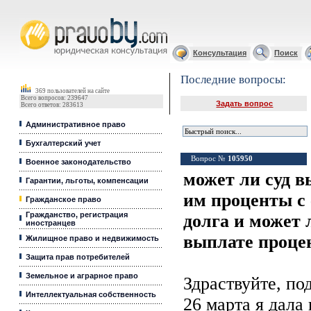
Юридические услуги, Закон, Консультация
Консультация
Поиск
Последние вопросы:
369 пользователей на сайте
Всего вопросов: 239647
Задать вопрос
Всего ответов: 283613
Административное право
Бухгалтерский учет
Вопрос №
105950
Военное законодательство
может ли суд 
Гарантии, льготы, компенсации
им проценты с
Гражданское право
Гражданство, регистрация
долга и может 
иностранцев
выплате проце
Жилищное право и недвижимость
Защита прав потребителей
Земельное и аграрное право
Здраствуйте, по
Интеллектуальная собственность
26 марта я дала 