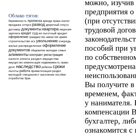
можно, изучив
предприятия о
Облако тэгов:
(при отсутстви
прописка
аренда
налог
беременность
права
развод
продажа
отпуск
декретный отпуск
трудовой догов
квартира
документы
договор
лицензия
кредит
суд
ип
льготный кредит
зарплата
законодательс
оформление
гражданство
амнистия
армия
увольнение
строительство
очередь
иск
оформление
пособий при у
жилье
распределение
документов
общежитие
молодая семья
алименты
контракт
регистрация
по собственно
налоги
оплата
раздел имущества
недвижимость
имущество
компенсация
право
предусмотрена
наследство
сроки
долг
ребенок
работа
льготы
приватизация
раздел
неиспользован
молодой специалист
выселение
пособие
отработка
брак
Вы получите в 
временем, фак
у нанимателя.
компенсации 
бухгалтер, либ
ознакомится с