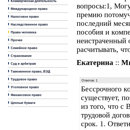
Коммерческая деятельность
вопросы:1, Могу
Международное право
премию потомуч
Налоговое право
последний меся
Наследственное право
пособия и компе
Права человека
неистраченный о
Прочее
расчитывать, чт
Семейное право
Страхование
Екатерина
::
Ми
Суд и арбитраж
Таможенное право, ВЭД
Трудовое право
Ответов: 1
Бессрочного к
Уголовное право
Финансовое право
существует, по
Ценные бумаги
из того, что с
трудовой дого
срок. 1. Ответ