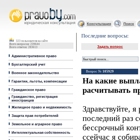
Юридические услуги, Закон, Консультация
Консультация
Поиск
Последние вопросы:
323 пользователя на сайте
Всего вопросов: 239644
Задать вопрос
Всего ответов: 283613
Административное право
Бухгалтерский учет
Вопрос №
105929
Военное законодательство
На какие выпл
Гарантии, льготы, компенсации
расчитывать п
Гражданское право
Гражданство, регистрация
иностранцев
Здравствуйте, я
Жилищное право и недвижимость
Защита прав потребителей
последний раз 
Земельное и аграрное право
бессрочный конт
Интеллектуальная собственность
ссейчас я собир