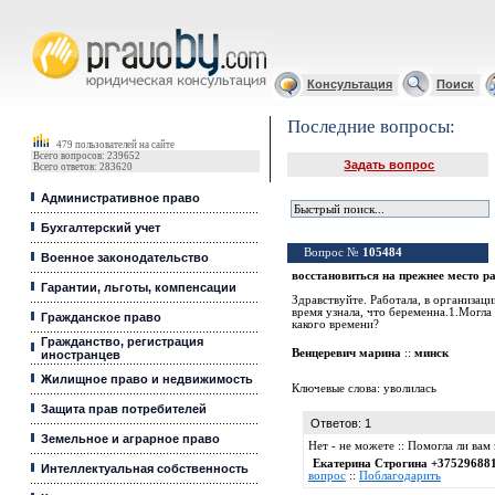
Юридические услуги, Закон, Консультация
Консультация
Поиск
Последние вопросы:
479 пользователей на сайте
Всего вопросов: 239652
Задать вопрос
Всего ответов: 283620
Административное право
Бухгалтерский учет
Вопрос №
105484
Военное законодательство
восстановиться на прежнее место р
Гарантии, льготы, компенсации
Здравствуйте. Работала, в организац
время узнала, что беременна.1.Могла 
Гражданское право
какого времени?
Гражданство, регистрация
Венцеревич марина
::
минск
иностранцев
Жилищное право и недвижимость
Ключевые слова:
уволилась
Защита прав потребителей
Ответов: 1
Земельное и аграрное право
Нет - не можете :: Помогла ли ва
Екатерина Строгина +37529688
Интеллектуальная собственность
вопрос
::
Поблагодарить