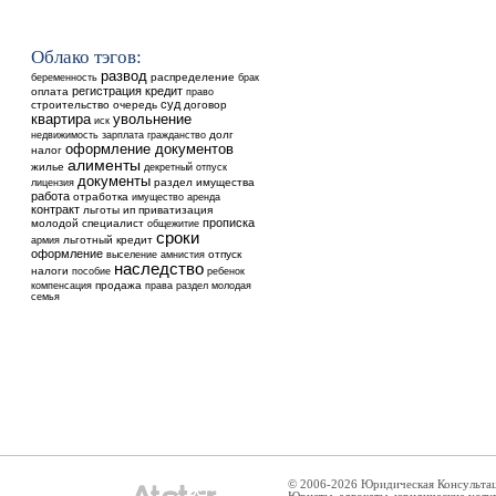
Облако тэгов:
развод
распределение
беременность
брак
регистрация
кредит
оплата
право
суд
строительство
очередь
договор
квартира
увольнение
иск
недвижимость
долг
зарплата
гражданство
оформление документов
налог
алименты
жилье
декретный отпуск
документы
раздел имущества
лицензия
работа
отработка
аренда
имущество
контракт
льготы
ип
приватизация
прописка
молодой специалист
общежитие
сроки
льготный кредит
армия
оформление
выселение
отпуск
амнистия
наследство
налоги
ребенок
пособие
продажа
компенсация
права
раздел
молодая
семья
© 2006-2026 Юридическая Консульта