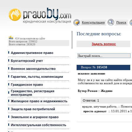
Юридические услуги, Закон, Консультация
Консультация
Поиск
Последние вопросы:
454 пользователя на сайте
Всего вопросов: 239652
Задать вопрос
Всего ответов: 283620
Административное право
Бухгалтерский учет
Вопрос №
105430
Военное законодательство
исковое заявление
Гарантии, льготы, компенсации
Могу ли я у вас на сайте найти образ
собственности на жилой дом в порядк
Гражданское право
Гражданство, регистрация
Бутор Роман
::
Жодино
иностранцев
Ответов: 1
Жилищное право и недвижимость
врядли. штучная работа. :: Помог
Защита прав потребителей
просто адвокат
:: 13.01.2011 в 1
Земельное и аграрное право
Интеллектуальная собственность