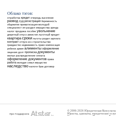
Облако тэгов:
кредит
отработка
очередь
выселение
развод
суд
регистрация
беременность
общежитие
приватизация
молодой
специалист
ип
раздел имущества
аренда
увольнение
налог
продажа
пособие
льготный кредит
декретный отпуск
амнистия
сроки
квартира
льготы
раздел
зарплата
контракт
отпуск
строительство
иск
недвижимость
гражданство
право
компенсация
алименты
оформление
ребенок
армия
документы
прописка
долг
лицензия
жилье
распределение
оплата
оформление документов
права
работа
молодая семья
имущество
наследство
налоги
договор
брак
© 2006-2026 Юридическая Консульта
Юристы, адвокаты, юридические услу