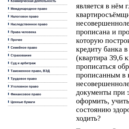
Коммерческая деятельность
является в нём 
Международное право
квартиросъёмщи
Налоговое право
несовершенноле
Наследственное право
прописана и пр
Права человека
которую построи
Прочее
кредиту банка в
Семейное право
Страхование
(квартира 39,6 к
Суд и арбитраж
прописаться обр
Таможенное право, ВЭД
прописанным в 
Трудовое право
несовершенноле
Уголовное право
документы при 
Финансовое право
оформить, учиты
Ценные бумаги
состоянию здоро
ходить?