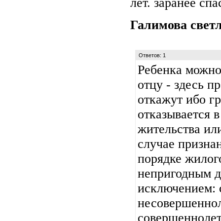
лет. заранее спа
Галимова свет
Ответов: 1
Ребенка можно
отцу - здесь п
откажут ибо г
отказывается в
жительства ил
случае призна
порядке жилог
непригодным д
исключением: 
несовершеннол
совершенноле