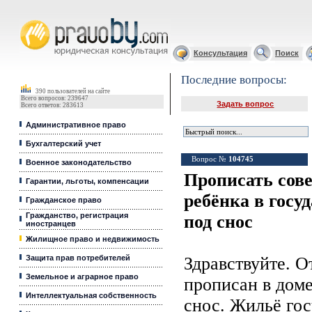
Юридические услуги, Закон, Консультация
Консультация
Поиск
Последние вопросы:
390 пользователей на сайте
Всего вопросов: 239647
Задать вопрос
Всего ответов: 283613
Административное право
Бухгалтерский учет
Вопрос №
104745
Военное законодательство
Прописать сов
Гарантии, льготы, компенсации
ребёнка в госу
Гражданское право
Гражданство, регистрация
под снос
иностранцев
Жилищное право и недвижимость
Защита прав потребителей
Здравствуйте. О
Земельное и аграрное право
прописан в доме
Интеллектуальная собственность
снос. Жильё гос