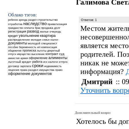
Галимова Све
Облако тэгов:
ребенок
аренда
строительство
Ответов: 1
раздел
наследство
отработка
приватизация
Местом жител
оплата
продажа
долг
гражданство
брак
развод
регистрация
жилье
очередь
несовершеннол
увольнение
квартира
кредит
распределение
налог
молодая семья
документы
является место
молодой специалист
ип
пособие
беременность
компенсация
прописка
общежитие
льготы
декретный
родителей. Поэ
контракт
суд
выселение
отпуск
имущество
алименты
оформление
амнистия
армия
никак не может
работа
льготный кредит
налоги
отпуск
иск
сроки
договор
недвижимость
зарплата
информация?
раздел имущества
лицензия
права
право
оформление документов
Дмитрий
:: 09
Уточнить вопр
Дополнительный вопрос
Хотелось бы до