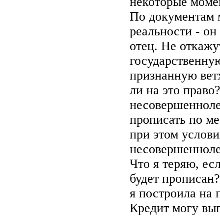
некоторые моме
По документам м
реальности - он
отец. Не откажу
государственную
признанную ве
ли на это право
несовершенноле
прописать по м
при этом услов
несовершенноле
Что я теряю, ес
будет прописан?
я построила на 
Кредит могу вып