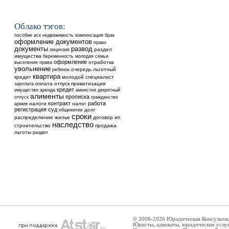
Облако тэгов:
недвижимость
пособие
иск
компенсация
брак
оформление документов
право
документы
развод
раздел
лицензия
имущества
беременность
молодая семья
оформление
выселение
отработка
права
увольнение
ребенок
очередь
льготный
квартира
кредит
молодой специалист
оплата
отпуск
приватизация
зарплата
кредит
аренда
имущество
амнистия
декретный
алименты
прописка
отпуск
гражданство
контракт
работа
налоги
налог
армия
регистрация
суд
общежитие
долг
сроки
распределение
жилье
договор
ип
наследство
строительство
продажа
льготы
раздел
© 2006-2026 Юридическая Консульта
Юристы, адвокаты, юридические услу