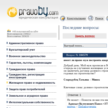
Юридические услуги, Закон, Консультация
Консультация
Поиск
Последние вопросы:
448 пользователей на сайте
Всего вопросов: 239652
Задать вопрос
Всего ответов: 283620
Административное право
Бухгалтерский учет
Вопрос №
104579
Военное законодательство
имеет ли право муж построить квар
Гарантии, льготы, компенсации
Добрый день. Мой муж прописан в Ми
очередь на улучшение жилищных усл
Гражданское право
он заключить договор долевого стро
годовых на строительство?
Гражданство, регистрация
иностранцев
Стародубец Татьяна
::
Минск
Жилищное право и недвижимость
Ключевые слова:
долевое строителств
Защита прав потребителей
Ответов: 1
Земельное и аграрное право
Не может :: Помогла ли вам эта 
Интеллектуальная собственность
Адвокат Колтунович Павел +37
вопрос
::
Поблагодарить