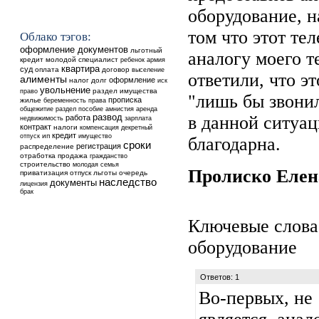
оборудование, н
том что этот те
Облако тэгов:
оформление документов
льготный
аналогу моего т
кредит
молодой специалист
ребенок
армия
квартира
суд
оплата
договор
выселение
ответили, что эт
алименты
оформление
налог
долг
иск
увольнение
раздел имущества
право
"лишь бы звонил
прописка
жилье
беременность
права
общежитие
аренда
раздел
пособие
амнистия
развод
в данной ситуац
работа
недвижимость
зарплата
контракт
налоги
компенсация
декретный
кредит
ип
отпуск
имущество
благодарна.
сроки
регистрация
распределение
отработка
продажа
гражданство
строительство
молодая семья
Пролиско Еле
приватизация
отпуск
льготы
очередь
наследство
документы
лицензия
брак
Ключевые слова
оборудование
Ответов: 1
Во-первых, не 