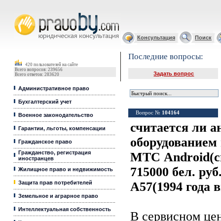
Юридические услуги, Закон, Консультация
Консультация
Поиск
Последние вопросы:
420 пользователей на сайте
Всего вопросов: 239656
Задать вопрос
Всего ответов: 283620
Административное право
Бухгалтерский учет
Вопрос №
104164
Военное законодательство
считается ли 
Гарантии, льготы, компенсации
оборудованием
Гражданское право
Гражданство, регистрация
МТС Android(с
иностранцев
715000 бел. руб
Жилищное право и недвижимость
Защита прав потребителей
A57(1994 года 
Земельное и аграрное право
Интеллектуальная собственность
В сервисном ц