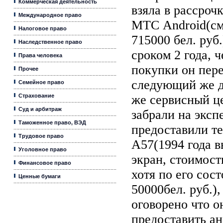
Коммерческая деятельность
взяла в рассро
Международное право
МТС Android(с
Налоговое право
715000 бел. руб
Наследственное право
сроком 2 года, ч
Права человека
покупки он пере
Прочее
следующий же де
Семейное право
Страхование
же сервисный це
Суд и арбитраж
забрали на экспе
Таможенное право, ВЭД
предоставили т
Трудовое право
A57(1994 года в
Уголовное право
экран, стоимост
Финансовое право
хотя по его сос
Ценные бумаги
50000бел. руб.)
оговорено что 
предоставить а