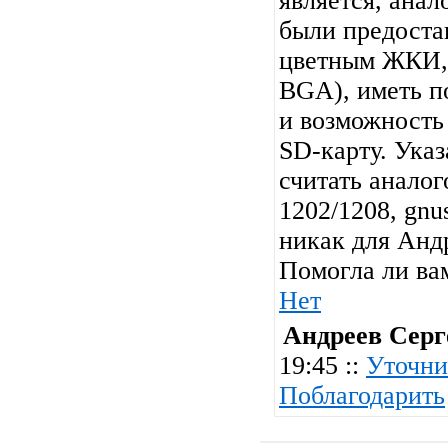
является, ана
были предостав
цветным ЖКИ, 
BGA), иметь п
и возможность
SD-карту. Ука
считать анало
1202/1208, gn
никак для Андр
Помогла ли ва
Нет
Андреев Серг
19:45 ::
Уточни
Поблагодарить