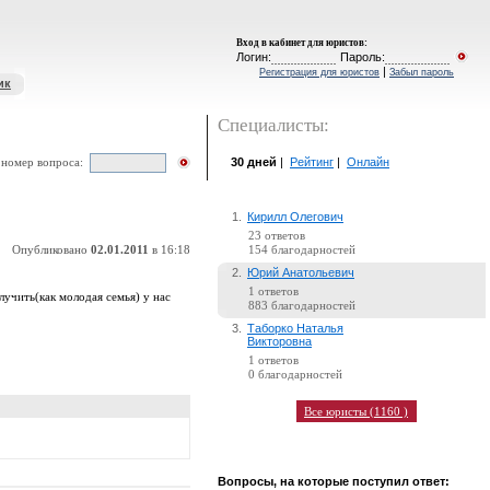
Вход в кабинет для юристов
:
Логин:
Пароль:
|
Регистрация для юристов
Забыл пароль
ик
Специалисты:
30 дней
|
Рейтинг
|
Онлайн
 номер вопроса:
1.
Кирилл Олегович
23 ответов
Опубликовано
02.01.2011
в 16:18
154 благодарностей
2.
Юрий Анатольевич
1 ответов
лучить(как молодая семья) у нас
883 благодарностей
3.
Таборко Наталья
Викторовна
1 ответов
0 благодарностей
Все юристы (1160 )
Вопросы, на которые поступил ответ: