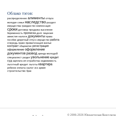
Облако тэгов:
алименты
распределение
отпуск
наследство
раздел
молодая семья
имущества
гражданство
компенсация
сроки
договор
продажа
выселение
прописка
долг
беременность
лицензия
документы
налоги
амнистия
права
работа
пособие
декретный отпуск
имущество
очередь
приватизация
жилье
право
контракт
регистрация
общежитие
оформление
оформление
документов
развод
аренда
молодой
увольнение
кредит
специалист
раздел
суд
ип
отработка
недвижимость
зарплата
квартира
льготный кредит
льготы
ребенок
оплата
налог
иск
армия
строительство
брак
© 2006-2026 Юридическая Консульта