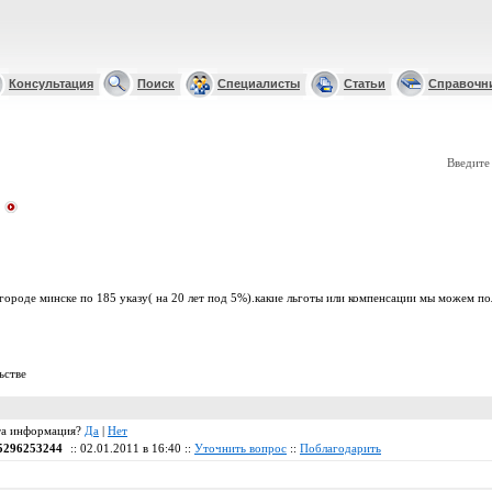
Консультация
Поиск
Специалисты
Статьи
Справочн
Введите
городе минске по 185 указу( на 20 лет под 5%).какие льготы или компенсации мы можем по
ьстве
 эта информация?
Да
|
Нет
5296253244
:: 02.01.2011 в 16:40 ::
Уточнить вопрос
::
Поблагодарить