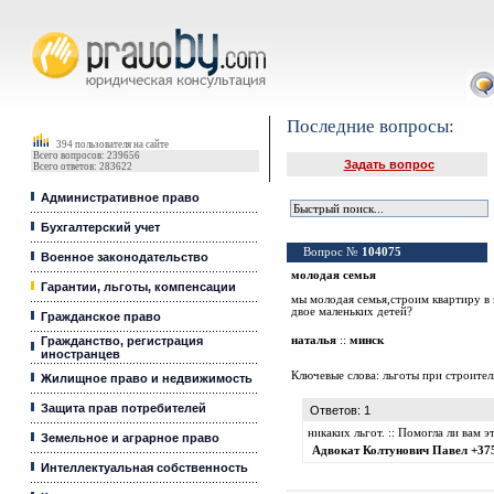
Юридические услуги, Закон, Консультация
Последние вопросы:
394 пользователя на сайте
Всего вопросов: 239656
Задать вопрос
Всего ответов: 283622
Административное право
Бухгалтерский учет
Вопрос №
104075
Военное законодательство
молодая семья
Гарантии, льготы, компенсации
мы молодая семья,строим квартиру в 
двое маленьких детей?
Гражданское право
Гражданство, регистрация
наталья
::
минск
иностранцев
Ключевые слова:
льготы при строител
Жилищное право и недвижимость
Защита прав потребителей
Ответов: 1
никаких льгот. :: Помогла ли вам
Земельное и аграрное право
Адвокат Колтунович Павел +37
Интеллектуальная собственность