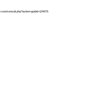
by.com/consult.php?action=go&id=104075