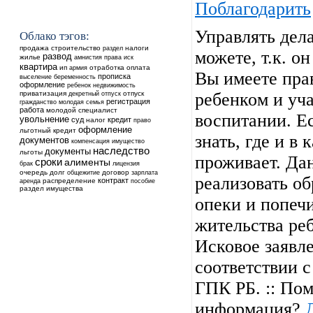
Поблагодарить
Управлять дел
Облако тэгов:
продажа
строительство
налоги
раздел
можете, т.к. о
развод
жилье
амнистия
права
иск
квартира
ип
отработка
оплата
армия
Вы имеете пра
прописка
выселение
беременность
оформление
ребенок
недвижимость
приватизация
отпуск
ребенком и уча
декретный отпуск
регистрация
гражданство
молодая семья
работа
молодой специалист
воспитании. Ес
увольнение
суд
кредит
налог
право
оформление
льготный кредит
знать, где и в
документов
компенсация
имущество
наследство
документы
льготы
проживает. Да
сроки
алименты
брак
лицензия
очередь
долг
общежитие
договор
зарплата
реализовать об
контракт
аренда
распределение
пособие
раздел имущества
опеки и попечи
жительства реб
Исковое заявл
соответствии с
ГПК РБ. :: Пом
информация?