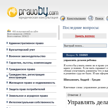
Юридические услуги, Закон, Консультация
Консультация
Поиск
Последние вопросы:
466 пользователей на сайте
Всего вопросов: 239656
Задать вопрос
Всего ответов: 283622
Административное право
Бухгалтерский учет
Вопрос №
104069
Военное законодательство
управлять делами ребенка
Гарантии, льготы, компенсации
Я хотел бы узнать имею ли я право уп
каких условиях. Если мать скрывает 
Гражданское право
обязан уплачивать алименты что и в
в решении суда не было. И как оформи
Гражданство, регистрация
иностранцев
Шиманович, Андрей
::
Гродно
Жилищное право и недвижимость
Ключевые слова:
управление делами 
Защита прав потребителей
Ответов: 2
Земельное и аграрное право
Управлять дел
Интеллектуальная собственность