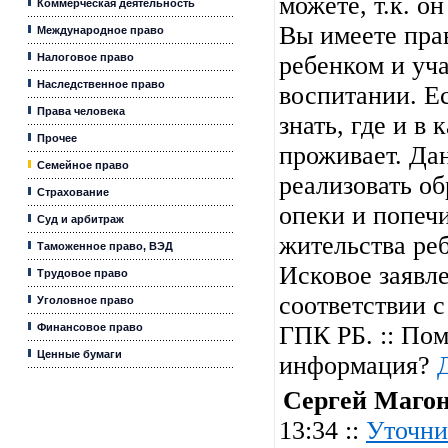
можете, т.к. о
Коммерческая деятельность
Вы имеете пра
Международное право
Налоговое право
ребенком и уча
Наследственное право
воспитании. Ес
Права человека
знать, где и в
Прочее
проживает. Да
Семейное право
реализовать об
Страхование
опеки и попечи
Суд и арбитраж
жительства реб
Таможенное право, ВЭД
Исковое заявл
Трудовое право
соответствии с
Уголовное право
Финансовое право
ГПК РБ. :: Пом
Ценные бумаги
информация?
Сергей Маго
13:34 ::
Уточни