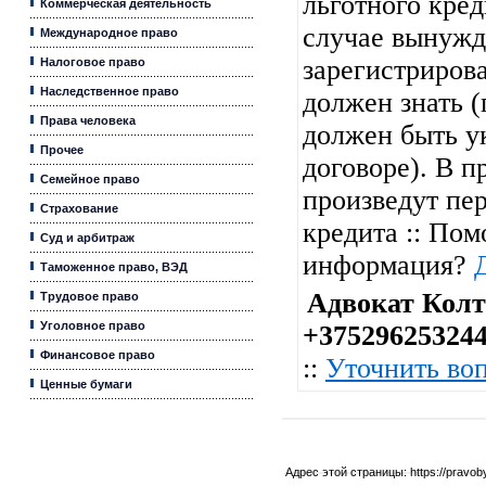
льготного кред
Коммерческая деятельность
случае вынужд
Международное право
зарегистрирова
Налоговое право
Наследственное право
должен знать 
Права человека
должен быть у
Прочее
договоре). В п
Семейное право
произведут пер
Страхование
кредита :: Пом
Суд и арбитраж
информация?
Таможенное право, ВЭД
Адвокат Колт
Трудовое право
Уголовное право
+37529625324
Финансовое право
::
Уточнить во
Ценные бумаги
Адрес этой страницы:
https://pravo