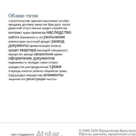
Облако тэгов:
строительство
выселение
зарплата
пособие
продажа
договор
долг
налог
амнистия
брак
жилье
отработка
декретный отпуск
раздел
наследство
контракт
прописка
права
увольнение
работа
ип
беременность
развод
льготный кредит
компенсация
документы
приватизация
оплата
квартира
кредит
молодой специалист
оформление
аренда
имущество
армия
оформление документов
недвижимость
отпуск
молодая семья
сроки
распределение
гражданство
очередь
налоги
ребенок
общежитие
право
алименты
суд
раздел имущества
регистрация
льготы
лицензия
иск
© 2006-2026 Юридическая Консульта
Юристы, адвокаты, юридические услу