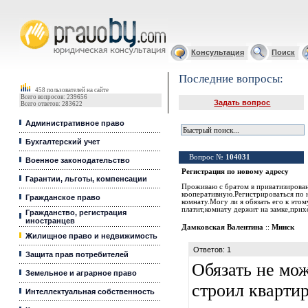
Юридические услуги, Закон, Консультация
Консультация
Поиск
Последние вопросы:
458 пользователей на сайте
Всего вопросов: 239656
Задать вопрос
Всего ответов: 283622
Административное право
Бухгалтерский учет
Вопрос №
104031
Военное законодательство
Регистрация по новому адресу
Гарантии, льготы, компенсации
Проживаю с братом в приватизирован
кооперативную.Регистрироваться по н
Гражданское право
комнату.Могу ли я обязать его к эт
платит,комнату держит на замке,прих
Гражданство, регистрация
иностранцев
Дамковская Валентина
::
Минск
Жилищное право и недвижимость
Ответов: 1
Защита прав потребителей
Обязать не мож
Земельное и аграрное право
строил кварти
Интеллектуальная собственность