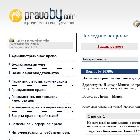
Юридические услуги, Закон, Консультация
Последние вопросы:
338 пользователей на сайте
Всего вопросов: 239642
Задать вопрос
Всего ответов: 283610
Административное право
Бухгалтерский учет
Вопрос №
103862
Военное законодательство
Имею ли я право на льготный креди
Гарантии, льготы, компенсации
Здравствуйте.Я живу в Минске,но про
покупку жилья и что для этого надо.
Гражданское право
Гражданство, регистрация
Борисова Лилия
::
Минск
иностранцев
Ключевые слова:
на жильё
,
матери од
Жилищное право и недвижимость
Защита прав потребителей
Ответов: 1
На льготный кредит можно рассчит
Земельное и аграрное право
на учет нуждающихся не сможете (
Адвокат Колтунович Павел +37
Интеллектуальная собственность