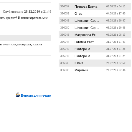
Петрова Елена
336054
06.08.26 в 04:12
Опубликовано
28.12.2010
в 21:48
Отец
336052
04.08.26 в 17:40
ить кредит? И какая зарплата мне
Шинкевич Сер...
336049
03.08.26 в 20:47
Шинкевич Сер...
336050
03.08.26 в 20:46
Матросова Ек...
336048
03.08.26 в 08:13
Гатовка Екат...
336044
31.07.26 в 21:43
ь на учет нуждающихся, нужна
Екатерина
336046
31.07.26 в 21:28
Екатерина
336047
31.07.26 в 21:24
Юлия
336035
24.07.26 в 22:50
Мармыш
336038
24.07.26 в 22:46
Версия для печати