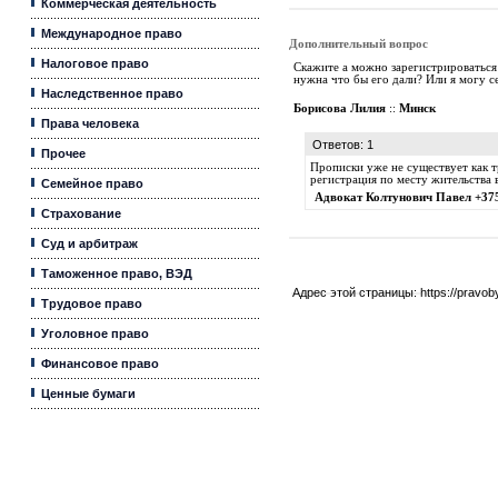
Коммерческая деятельность
Международное право
Дополнительный вопрос
Налоговое право
Скажите а можно зарегистрироваться 
нужна что бы его дали? Или я могу с
Наследственное право
Борисова Лилия
::
Минск
Права человека
Ответов: 1
Прочее
Прописки уже не существует как т
регистрация по месту жительства 
Семейное право
Адвокат Колтунович Павел +37
Страхование
Суд и арбитраж
Таможенное право, ВЭД
Адрес этой страницы:
https://pravo
Трудовое право
Уголовное право
Финансовое право
Ценные бумаги