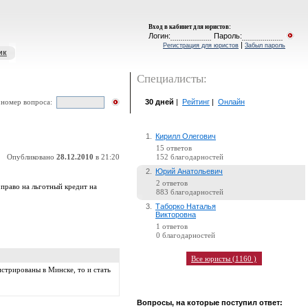
Вход в кабинет для юристов
:
Логин:
Пароль:
|
Регистрация для юристов
Забыл пароль
ик
Специалисты:
30 дней
|
Рейтинг
|
Онлайн
 номер вопроса:
1.
Кирилл Олегович
15 ответов
Опубликовано
28.12.2010
в 21:20
152 благодарностей
2.
Юрий Анатольевич
2 ответов
 право на льготный кредит на
883 благодарностей
3.
Таборко Наталья
Викторовна
1 ответов
0 благодарностей
Все юристы (1160 )
истрированы в Минске, то и стать
Вопросы, на которые поступил ответ: