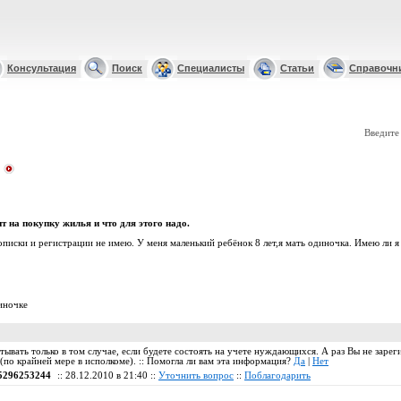
Консультация
Поиск
Специалисты
Статьи
Справочн
Введите
т на покупку жилья и что для этого надо.
писки и регистрации не имею. У меня маленький ребёнок 8 лет,я мать одиночка. Имею ли я
иночке
ывать только в том случае, если будете состоять на учете нуждающихся. А раз Вы не зарег
по крайней мере в исполкоме). :: Помогла ли вам эта информация?
Да
|
Нет
5296253244
:: 28.12.2010 в 21:40 ::
Уточнить вопрос
::
Поблагодарить