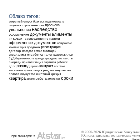
Облако тэгов:
недвижимость
декретный отпуск
брак
иск
прописка
строительство
лицензия
наследство
увольнение
алименты
документы
оформление
кредит
ип
распределение
налоги
оформление документов
общежитие
регистрация
продажа
компенсация
договор
молодой
молодая семья
специалист
отработка
налог
жилье
раздел
суд
аренда
льготы
беременность
гражданство
очередь
приватизация
ребенок
зарплата
развод
контракт
долг
право
пособие
выселение
отпуск
раздел имущества
права
оплата
льготный кредит
имущество
сроки
квартира
работа
армия
амнистия
© 2006-2026 Юридическая Консульта
Юристы, адвокаты, юридические услу
Написать письмо
Партнеры
Регла