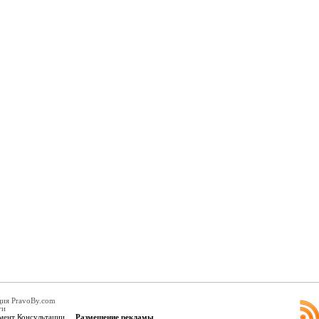
ция PravoBy.com
ги
мент Консультации
Размещение рекламы