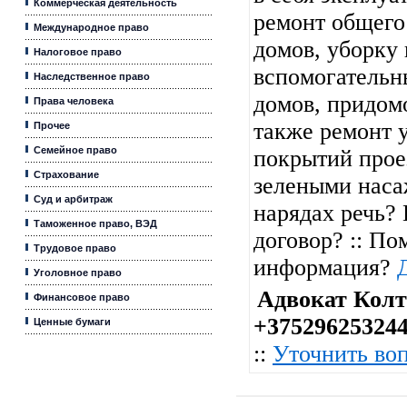
Коммерческая деятельность
ремонт общег
Международное право
домов, уборку
Налоговое право
вспомогатель
Наследственное право
домов, придом
Права человека
также ремонт 
Прочее
Семейное право
покрытий проез
Страхование
зелеными наса
Суд и арбитраж
нарядах речь? 
Таможенное право, ВЭД
договор? :: По
Трудовое право
информация?
Уголовное право
Адвокат Колт
Финансовое право
+37529625324
Ценные бумаги
::
Уточнить во