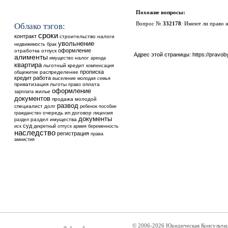
Похожие вопросы:
Вопрос №
332178
:
Имеют ли право ж
Облако тэгов:
сроки
контракт
строительство
налоги
увольнение
недвижимость
брак
оформление
отработка
отпуск
Адрес этой страницы:
https://pravo
алименты
налог
аренда
имущество
квартира
льготный кредит
компенсация
прописка
общежитие
распределение
кредит
работа
выселение
молодая семья
приватизация
льготы
оплата
право
оформление
жилье
зарплата
документов
продажа
молодой
развод
специалист
долг
ребенок
пособие
очередь
ип
договор
гражданство
лицензия
документы
раздел имущества
раздел
суд
иск
декретный отпуск
армия
беременность
наследство
регистрация
права
амнистия
© 2006-2026 Юридическая Консульта