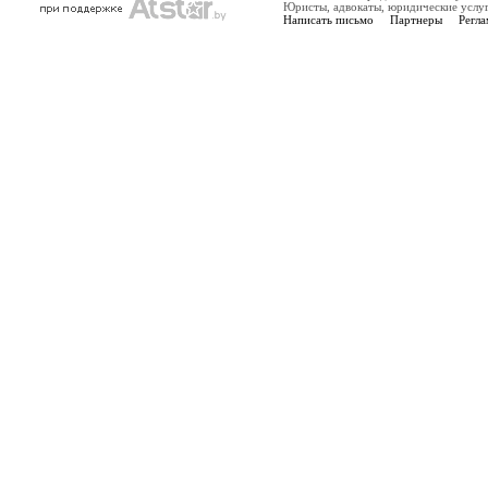
Юристы, адвокаты, юридические услу
Написать письмо
Партнеры
Регла