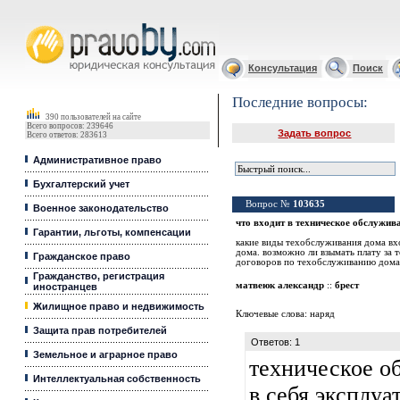
Юридические услуги, Закон, Консультация
Консультация
Поиск
Последние вопросы:
390 пользователей на сайте
Всего вопросов: 239646
Задать вопрос
Всего ответов: 283613
Административное право
Бухгалтерский учет
Вопрос №
103635
Военное законодательство
что входит в техническое обслужив
Гарантии, льготы, компенсации
какие виды техобслуживания дома вх
дома. возможно ли взымать плату за 
Гражданское право
договоров по техобслуживанию дома
Гражданство, регистрация
матвеюк александр
::
брест
иностранцев
Жилищное право и недвижимость
Ключевые слова:
наряд
Защита прав потребителей
Ответов: 1
Земельное и аграрное право
техническое о
Интеллектуальная собственность
в себя эксплу