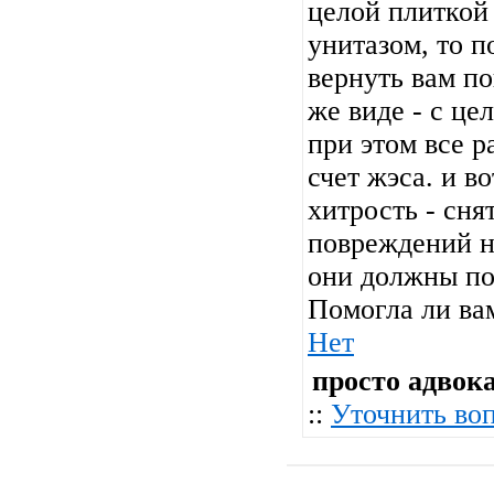
целой плиткой
унитазом, то п
вернуть вам п
же виде - с це
при этом все р
счет жэса. и в
хитрость - сня
повреждений н
они должны пос
Помогла ли ва
Нет
просто адвок
::
Уточнить во