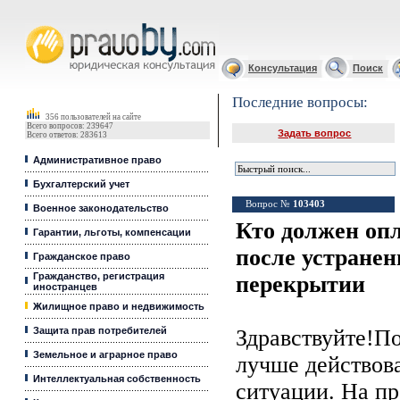
Юридические услуги, Закон, Консультация
Консультация
Поиск
Последние вопросы:
356 пользователей на сайте
Всего вопросов: 239647
Задать вопрос
Всего ответов: 283613
Административное право
Бухгалтерский учет
Вопрос №
103403
Военное законодательство
Кто должен оп
Гарантии, льготы, компенсации
после устранен
Гражданское право
Гражданство, регистрация
перекрытии
иностранцев
Жилищное право и недвижимость
Защита прав потребителей
Здравствуйте!По
Земельное и аграрное право
лучше действов
Интеллектуальная собственность
ситуации. На п