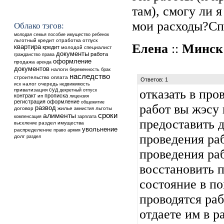
там), смогу ли я
мои расходы?Сп
Облако тэгов:
ребенок
молодая семья
пособие
имущество
льготный кредит
отработка
отпуск
Елена
::
Минск
квартира
кредит
молодой специалист
документы
работа
гражданство
права
оформление
продажа
аренда
документов
налоги
беременность
брак
наследство
строительство
оплата
Ответов: 1
налог
очередь
недвижимость
иск
суд
приватизация
отказать в пр
декретный отпуск
контракт
прописка
ип
лицензия
регистрация
оформление
общежитие
работ вы жэсу 
развод
договор
жилье
льготы
амнистия
сроки
алименты
компенсация
зарплата
предоставить 
выселение
раздел имущества
увольнение
распределение
право
армия
проведения ра
долг
раздел
проведения ра
восстановить 
состояние в п
проводятся раб
отдаете им в 