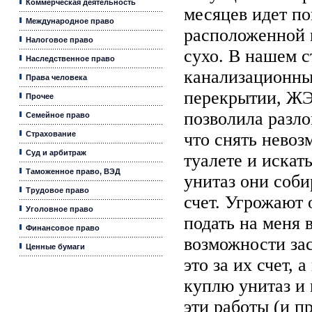
Коммерческая деятельность
месяцев идет п
Международное право
расположенной к
Налоговое право
сухо. В нашем 
Наследственное право
канализационны
Права человека
перекрытии, ЖЭ
Прочее
позволила разло
Семейное право
Страхование
что снять невоз
Суд и арбитраж
туалете и искат
Таможенное право, ВЭД
унитаз они соби
Трудовое право
счет. Угрожают 
Уголовное право
подать на меня 
Финансовое право
возможности за
Ценные бумаги
это за их счет, 
куплю унитаз и
эти работы (и п