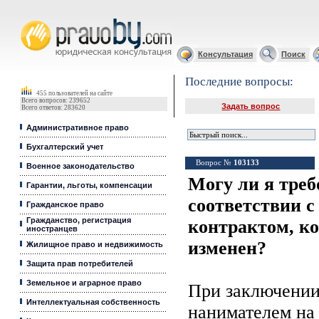
Юридические услуги, Закон, Консультация
Консультация
Поиск
Последние вопросы:
455 пользователей на сайте
Всего вопросов: 239652
Задать вопрос
Всего ответов: 283620
Административное право
Бухгалтерский учет
Вопрос №
103133
Военное законодательство
Могу ли я треб
Гарантии, льготы, компенсации
соответствии 
Гражданское право
Гражданство, регистрация
контрактом, к
иностранцев
изменен?
Жилищное право и недвижимость
Защита прав потребителей
Земельное и аграрное право
При заключении
Интеллектуальная собственность
нанимателем на