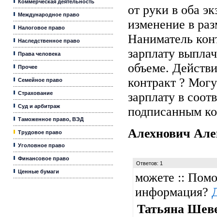
Коммерческая деятельность
от руки в оба э
Международное право
изменение в раз
Налоговое право
Наниматель конт
Наследственное право
зарплату выпла
Права человека
объеме. Действи
Прочее
контракт ? Могу
Семейное право
Страхование
зарплату в соот
Суд и арбитраж
подписанным ко
Таможенное право, ВЭД
Алехнович Ал
Трудовое право
Уголовное право
Финансовое право
Ответов: 1
Ценные бумаги
можете :: Помо
информация?
Татьяна Шев