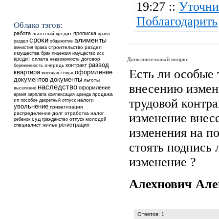
19:27 ::
Уточни
Поблагодарить
Облако тэгов:
работа
прописка
льготный кредит
право
сроки
алименты
общежитие
раздел
строительство
раздел
амнистия
права
имущества
брак
лицензия
имущество
иск
кредит
оплата
недвижимость
договор
Дополнительный вопрос
развод
контракт
очередь
беременность
Есть ли особые 
квартира
оформление
молодая семья
документов
документы
льготы
внесению измен
наследство
оформление
выселение
аренда
продажа
армия
зарплата
компенсация
трудовой контра
ип
налоги
пособие
декретный отпуск
увольнение
приватизация
распределение
долг
отработка
налог
изменение внесе
суд
ребенок
отпуск
молодой
гражданство
регистрация
специалист
жилье
изменения на п
стоять подпись 
изменение ?
Алехнович Ал
Ответов: 1