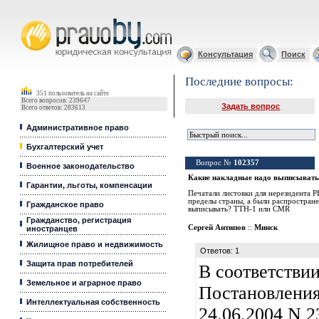
Юридические услуги, Закон, Консультация
Консультация
Поиск
Последние вопросы:
351 пользователь на сайте
Всего вопросов: 239647
Задать вопрос
Всего ответов: 283613
Административное право
Бухгалтерский учет
Вопрос №
102357
Военное законодательство
Какие накладные надо выписывать 
Гарантии, льготы, компенсации
Печатали листовки для нерезидента Р
пределы страны, а были распростране
Гражданское право
выписывать? ТТН-1 или CMR
Гражданство, регистрация
Сергей Антипов
::
Минск
иностранцев
Жилищное право и недвижимость
Ответов: 1
Защита прав потребителей
В соответствии 
Земельное и аграрное право
Постановления
Интеллектуальная собственность
24.06.2004 N 