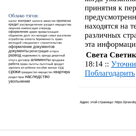
принятия к пер
предусмотренно
Облако тэгов:
контракт
прописка
налог
налоги
амнистия
находятся на т
кредит
распределение
раздел имущества
очередь
лицензия
компенсация
оформление
приватизация
армия
различных стра
общежитие
долг
выселение
иск
молодая семья
отработка
оплата
беременность
право
эта информац
молодой специалист
строительство
оформление документов
документы
регистрация
отпуск
Света Светик
развод
недвижимость
аренда
декретный
алименты
договор
продажа
отпуск
18:14 ::
Уточни
работа
льготы
льготный кредит
права
суд
ип
ребенок
жилье
зарплата
пособие
Поблагодарить
сроки
квартира
гражданство
имущество
наследство
раздел
брак
увольнение
Адрес этой страницы:
https://pravo