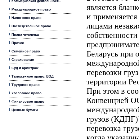
Коммерческая деятельность
является бланк
Международное право
и применяется
Налоговое право
лицами незави
Наследственное право
собственности
Права человека
предпринимат
Прочее
Семейное право
Беларусь при 
Страхование
международно
Суд и арбитраж
перевозки гру
Таможенное право, ВЭД
территории Ре
Трудовое право
При этом в соо
Уголовное право
Конвенцией О
Финансовое право
международной
Ценные бумаги
грузов (КДПГ)
перевозка гру
когда указанны