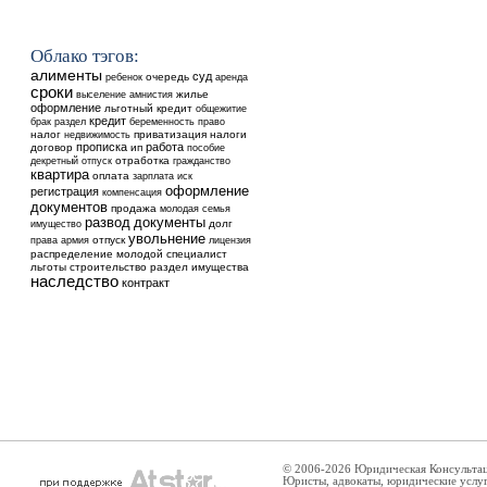
Облако тэгов:
алименты
суд
ребенок
очередь
аренда
сроки
выселение
жилье
амнистия
оформление
льготный кредит
общежитие
кредит
брак
раздел
беременность
право
налог
недвижимость
приватизация
налоги
прописка
работа
договор
ип
пособие
отработка
декретный отпуск
гражданство
квартира
оплата
зарплата
иск
оформление
регистрация
компенсация
документов
продажа
молодая семья
развод
документы
долг
имущество
увольнение
отпуск
права
армия
лицензия
распределение
молодой специалист
льготы
строительство
раздел имущества
наследство
контракт
© 2006-2026 Юридическая Консульта
Юристы, адвокаты, юридические услу