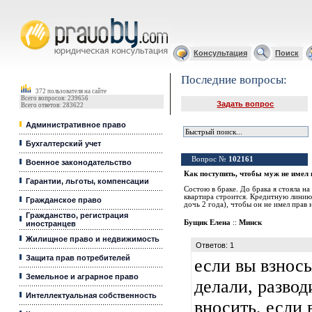
Юридические услуги, Закон, Консультация
Консультация
Поиск
Последние вопросы:
372 пользователя на сайте
Всего вопросов: 239656
Задать вопрос
Всего ответов: 283622
Административное право
Бухгалтерский учет
Вопрос №
102161
Военное законодательство
Как поступить, чтобы муж не имел 
Гарантии, льготы, компенсации
Состою в браке. До брака я стояла на
квартира строится. Кредитную линию 
Гражданское право
дочь 2 года), чтобы он не имел прав 
Гражданство, регистрация
Бущик Елена
::
Минск
иностранцев
Жилищное право и недвижимость
Ответов: 1
Защита прав потребителей
если вы взносы
Земельное и аграрное право
делали, развод
Интеллектуальная собственность
вносить, если 