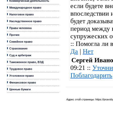
Коммерческая деятельность
если будете вн
Международное право
впоследствии 
Налоговое право
будет доказыват
Наследственное право
период между 
Права человека
супружеских о
Прочее
Семейное право
:: Помогла ли 
Страхование
Да
|
Нет
Суд и арбитраж
Сергей Иван
Таможенное право, ВЭД
09:21 ::
Уточни
Трудовое право
Поблагодарить
Уголовное право
Финансовое право
Ценные бумаги
Адрес этой страницы:
https://pravo