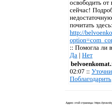
освободить от
сейчас! Подро
недостаточную
почитать здесь
http://belvoenk
option=com_con
:: Помогла ли 
Да
|
Нет
belvoenkomat.
02:07 ::
Уточни
Поблагодарить
Адрес этой страницы:
https://pravo