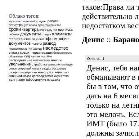
таков:Права ли 
действительно л
Облако тэгов:
работа
льготный кредит
зарплата
недостатком вес
регистрация
права
брак
гражданство
сроки
квартира
прописка
очередь
иск
алименты
документы
ребенок
отпуск
Денис
::
Барано
оформление
строительство
лицензия
документов
развод
льготы
наследство
недвижимость
ип
аренда
кредит
оплата
приватизация
беременность
суд
общежитие
жилье
пособие
Ответов: 1
распределение
налоги
компенсация
увольнение
отработка
амнистия
молодая
Денис, тебя н
выселение
семья
декретный отпуск
раздел
раздел имущества
молодой специалист
обманывают в 
контракт
договор
право
армия
имущество
оформление
долг
налог
продажа
бы в том, что 
дать на 6 меся
только на лет
это мелочь. Ес
ИМТ (было 17.0
должны зачисли