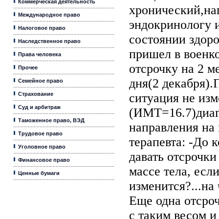
Коммерческая деятельность
хронический,на
Международное право
эндокринологу и
Налоговое право
состоянии здоро
Наследственное право
пришел в военко
Права человека
отсрочку на 2 м
Прочее
дня(2 декабря)
Семейное право
Страхование
ситуация не из
Суд и арбитраж
(ИМТ=16.7)диаг
Таможенное право, ВЭД
направления на
Трудовое право
терапевта: -До 
Уголовное право
давать отсрочки
Финансовое право
массе тела, есл
Ценные бумаги
изменится?...на 
Еще одна отсроч
с таким весом и