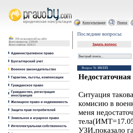
Юридические услуги, Закон, Консультация
Консультация
Поиск
Последние вопросы:
396 пользователей на сайте
Всего вопросов: 239646
Задать вопрос
Всего ответов: 283613
Административное право
Бухгалтерский учет
Вопрос №
101335
Военное законодательство
Недостаточная 
Гарантии, льготы, компенсации
Гражданское право
Гражданство, регистрация
Ситуация такова
иностранцев
комисию в военк
Жилищное право и недвижимость
Защита прав потребителей
меня недостаточ
Земельное и аграрное право
тела(ИМТ=17.0
Интеллектуальная собственность
УЗИ,показало г