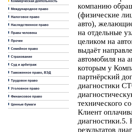
Коммерческая деятельность
компанию обра
Международное право
(физические лиц
Налоговое право
авто), желающи
Наследственное право
на отдельные уз
Права человека
целиком на авт
Прочее
выдаёт направл
Семейное право
Страхование
автомобиля на а
Суд и арбитраж
которым у Комп
Таможенное право, ВЭД
партнёрский дог
Трудовое право
диагностики СТ
Уголовное право
диагностическу
Финансовое право
технического со
Ценные бумаги
Клиент оплачив
диагностики.5.
результатов ди