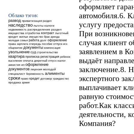
оформляет гара
автомобиля.6. К
Облако тэгов:
развод
приватизация
раздел
услугу предоста
наследство
льготы
налоги
недвижимость
распределение
раздел
При возникнове
контракт
имущества
отработка
льготный
кредит
жилье
аренда
имущество
брак
работа
оформление
случая клиент о
долг
молодая семья
очередь
отпуск
права
зарплата
пособие
иск
документы
общежитие
компенсация
заявлением в К
увольнение
суд
строительство
квартира
прописка
регистрация
ребенок
выдаёт направле
выселение
оплата
налог
декретный отпуск
оформление
ип
амнистия
заключение.8. 
документов
молодой
лицензия
алименты
специалист
беременность
экспертного за
сроки
кредит
договор
право
гражданство
продажа
армия
выплачивает кл
равную стоимос
работ.Как клас
деятельности, 
Компания?