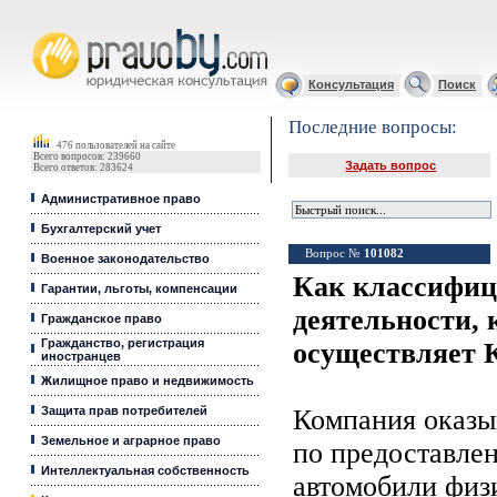
Юридические услуги, Закон, Консультация
Консультация
Поиск
Последние вопросы:
476 пользователей на сайте
Всего вопросов: 239660
Задать вопрос
Всего ответов: 283624
Административное право
Бухгалтерский учет
Вопрос №
101082
Военное законодательство
Как классифиц
Гарантии, льготы, компенсации
деятельности, 
Гражданское право
Гражданство, регистрация
осуществляет 
иностранцев
Жилищное право и недвижимость
Защита прав потребителей
Компания оказы
Земельное и аграрное право
по предоставлен
Интеллектуальная собственность
автомобили физ