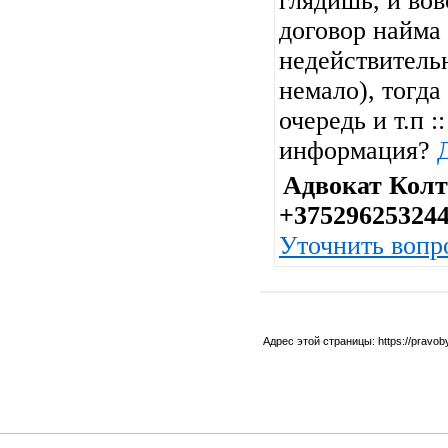
глядишь, и во
договор найма
недействитель
немало), тогда
очередь и т.п :
информация?
Адвокат Колт
+37529625324
Уточнить вопр
Адрес этой страницы:
https://pravo