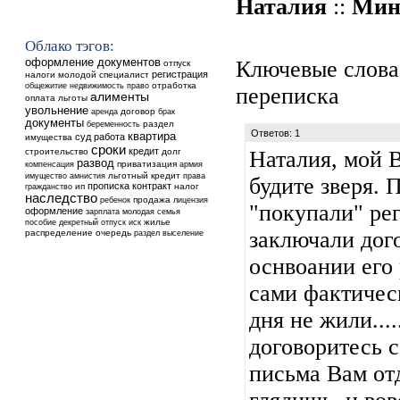
Наталия
::
Мин
Облако тэгов:
оформление документов
Ключевые слова
отпуск
регистрация
налоги
молодой специалист
общежитие
недвижимость
отработка
право
переписка
алименты
оплата
льготы
увольнение
аренда
договор
брак
документы
раздел
беременность
Ответов: 1
квартира
суд
работа
имущества
сроки
кредит
строительство
долг
Наталия, мой В
развод
приватизация
компенсация
армия
льготный кредит
имущество
амнистия
права
будите зверя. 
прописка
контракт
ип
налог
гражданство
наследство
ребенок
продажа
лицензия
"покупали" рег
оформление
зарплата
молодая семья
жилье
пособие
декретный отпуск
иск
заключали дог
распределение
очередь
выселение
раздел
оснвоании его 
сами фактичес
дня не жили...
договоритесь с
письма Вам отд