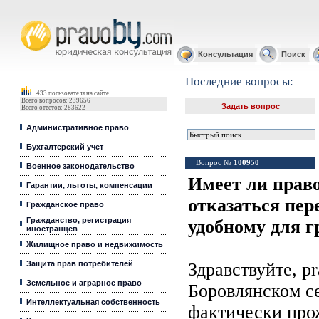
Юридические услуги, Закон, Консультация
Консультация
Поиск
Последние вопросы:
433 пользователя на сайте
Всего вопросов: 239656
Задать вопрос
Всего ответов: 283622
Административное право
Бухгалтерский учет
Вопрос №
100950
Военное законодательство
Имеет ли право
Гарантии, льготы, компенсации
отказаться пер
Гражданское право
Гражданство, регистрация
удобному для г
иностранцев
Жилищное право и недвижимость
Защита прав потребителей
Здравствуйте, p
Земельное и аграрное право
Боровлянском се
Интеллектуальная собственность
фактически прож