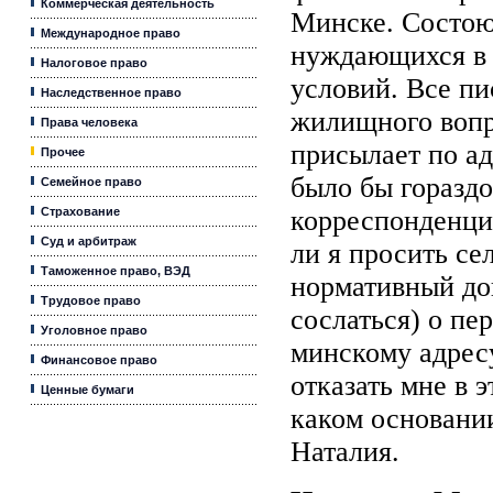
Коммерческая деятельность
Минске. Состою
Международное право
нуждающихся в
Налоговое право
условий. Все п
Наследственное право
жилищного вопр
Права человека
присылает по а
Прочее
было бы гораздо
Семейное право
Страхование
корреспонденци
Суд и арбитраж
ли я просить се
Таможенное право, ВЭД
нормативный до
Трудовое право
сослаться) о пе
Уголовное право
минскому адрес
Финансовое право
отказать мне в э
Ценные бумаги
каком основани
Наталия.